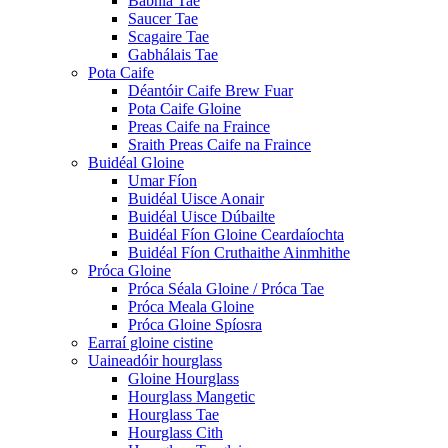
Babhla Tae
Saucer Tae
Scagaire Tae
Gabhálais Tae
Pota Caife
Déantóir Caife Brew Fuar
Pota Caife Gloine
Preas Caife na Fraince
Sraith Preas Caife na Fraince
Buidéal Gloine
Umar Fíon
Buidéal Uisce Aonair
Buidéal Uisce Dúbailte
Buidéal Fíon Gloine Ceardaíochta
Buidéal Fíon Cruthaithe Ainmhithe
Próca Gloine
Próca Séala Gloine / Próca Tae
Próca Meala Gloine
Próca Gloine Spíosra
Earraí gloine cistine
Uaineadóir hourglass
Gloine Hourglass
Hourglass Mangetic
Hourglass Tae
Hourglass Cith