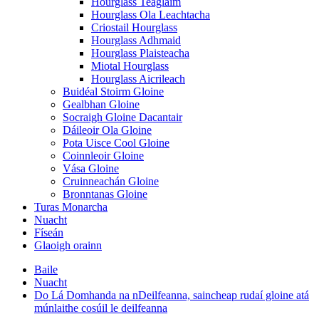
Hourglass Teaglaim
Hourglass Ola Leachtacha
Criostail Hourglass
Hourglass Adhmaid
Hourglass Plaisteacha
Miotal Hourglass
Hourglass Aicrileach
Buidéal Stoirm Gloine
Gealbhan Gloine
Socraigh Gloine Dacantair
Dáileoir Ola Gloine
Pota Uisce Cool Gloine
Coinnleoir Gloine
Vása Gloine
Cruinneachán Gloine
Bronntanas Gloine
Turas Monarcha
Nuacht
Físeán
Glaoigh orainn
Baile
Nuacht
Do Lá Domhanda na nDeilfeanna, saincheap rudaí gloine atá
múnlaithe cosúil le deilfeanna