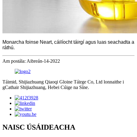
Monarcha foinse Neart, cáilíocht táirgí agus luas seachadta a
ráthú.
Am postála: Aibreán-14-2022
Táimid, Shijiazhuang Qiaoqi Gloine Táirge Co, Ltd lonnaithe i
gCathair Shijiazhuang, Hebei Cúige na Síne.
NAISC ÚSÁIDEACHA