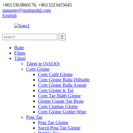
+8613363860176, +8613223455645
manager@qqglassltd.com
English
Baile
Fúinn
Táirgí
Táirgí te QiAOQi
Corn Gloine
Corn Caife Gloine
Corn Gloine Balla Dúbailte
Corn Gloine Balla Aonair
Corn Gloine le Tuí
Corn Tae Bláth Gloine
Gloine Cupán Tae Beag
Corn Ceartais Gloine
Corn Gloine Goblet Wine
Pota Tae
Pota Tae Gloine
Socrú Pota Tae Gloine