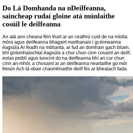
Do Lá Domhanda na nDeilfeanna,
saincheap rudaí gloine atá múnlaithe
cosúil le deilfeanna
An atá ann cheana féin thart ar an ceathrú cuid de na míolta
móra agus deilfeanna bhagairt marthanais i gcéimeanna
éagsúla Ar feadh na mblianta, ar fud an domhain gach bliain,
bhí gníomhaíochtaí éagsúla a chur chun cinn cosaint an deilf,
eolas poiblí agus tuiscint do na deilfeanna bhí an cur chun
cinn an-mhór, a chosaint ar an deilfeanna neartaithe go mór
freisin Ach tá obair chaomhnaithe deilf fós ar bhealach fada.