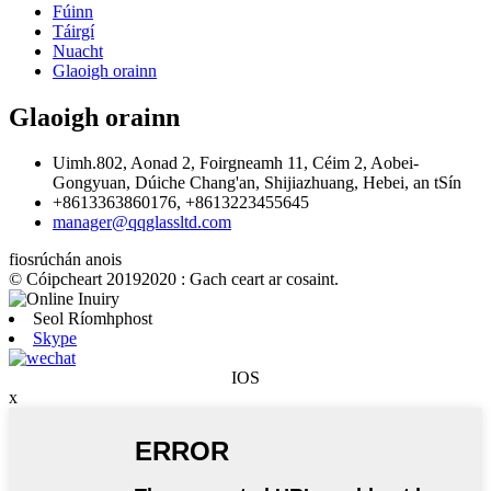
Fúinn
Táirgí
Nuacht
Glaoigh orainn
Glaoigh orainn
Uimh.802, Aonad 2, Foirgneamh 11, Céim 2, Aobei-
Gongyuan, Dúiche Chang'an, Shijiazhuang, Hebei, an tSín
+8613363860176, +8613223455645
manager@qqglassltd.com
fiosrúchán anois
© Cóipcheart 20192020 : Gach ceart ar cosaint.
Seol Ríomhphost
Skype
IOS
x