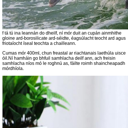
f tá tú ina leannán do dheilf, ní mór duit an cupán ainmhithe
gloine ard-borosilicate ard-séidte, éagsúlacht teocht ard agus
friotaíocht íseal teochta a chailleann.
Cumas mór 400ml, chun freastal ar riachtanais laethúla uisce
óil.Ní hamháin go bhfuil samhlacha deilf ann, ach freisin
samhlacha níos mó le roghnú as, fáilte roimh shaincheapadh
mórdhíola.