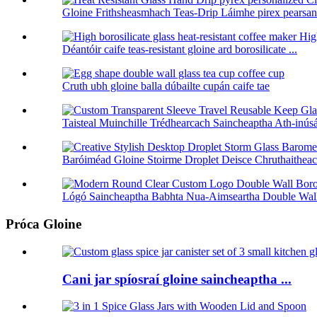
Gloine Frithsheasmhach Teas-Drip Láimhe pirex pearsanta
Déantóir caife teas-resistant gloine ard borosilicate ...
Cruth ubh gloine balla dúbailte cupán caife tae
Taisteal Muinchille Trédhearcach Saincheaptha Ath-inús
Baróiméad Gloine Stoirme Droplet Deisce Chruthaitheach
Lógó Saincheaptha Babhta Nua-Aimseartha Double Wall 
Próca Gloine
Cani jar spíosraí gloine saincheaptha ...