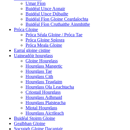
Umar Fíon
Buidéal Uisce Aonair
Buidéal Uisce Dúbailte
Buidéal Fíon Gloine Ceardaíochta
Buidéal Fíon Cruthaithe Ainmhithe
Próca Gloine
Próca Séala Gloine / Próca Tae
Próca Gloine Spíosra
Próca Meala Gloine
Earraí gloine cistine
Uaineadóir hourglass
Gloine Hourglass
Hourglass Mangetic
Hourglass Tae
Hourglass Cith
Hourglass Teaglaim
Hourglass Ola Leachtacha
Criostail Hourglass
Hourglass Adhmaid
Hourglass Plaisteacha
Miotal Hourglass
Hourglass Aicrileach
Buidéal Stoirm Gloine
Gealbhan Gloine
Socraigh Gloine Dacantair