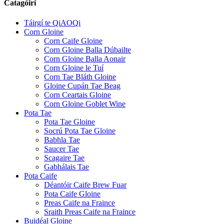
Catagóirí
Táirgí te QiAOQi
Corn Gloine
Corn Caife Gloine
Corn Gloine Balla Dúbailte
Corn Gloine Balla Aonair
Corn Gloine le Tuí
Corn Tae Bláth Gloine
Gloine Cupán Tae Beag
Corn Ceartais Gloine
Corn Gloine Goblet Wine
Pota Tae
Pota Tae Gloine
Socrú Pota Tae Gloine
Babhla Tae
Saucer Tae
Scagaire Tae
Gabhálais Tae
Pota Caife
Déantóir Caife Brew Fuar
Pota Caife Gloine
Preas Caife na Fraince
Sraith Preas Caife na Fraince
Buidéal Gloine