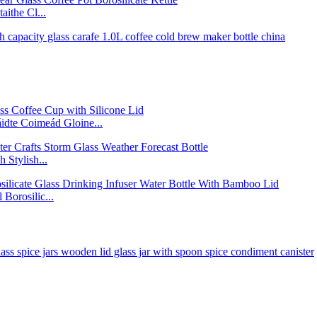
ithe Cl...
áidte Coimeád Gloine...
 Stylish...
Borosilic...