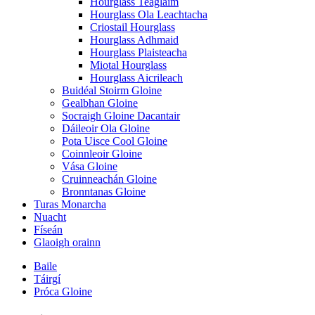
Hourglass Teaglaim
Hourglass Ola Leachtacha
Criostail Hourglass
Hourglass Adhmaid
Hourglass Plaisteacha
Miotal Hourglass
Hourglass Aicrileach
Buidéal Stoirm Gloine
Gealbhan Gloine
Socraigh Gloine Dacantair
Dáileoir Ola Gloine
Pota Uisce Cool Gloine
Coinnleoir Gloine
Vása Gloine
Cruinneachán Gloine
Bronntanas Gloine
Turas Monarcha
Nuacht
Físeán
Glaoigh orainn
Baile
Táirgí
Próca Gloine