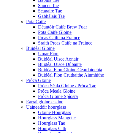
Babhla Tae
Saucer Tae
Scagaire Tae
Gabhálais Tae
Pota Caife
Déantóir Caife Brew Fuar
Pota Caife Gloine
Preas Caife na Fraince
Sraith Preas Caife na Fraince
Buidéal Gloine
Umar Fíon
Buidéal Uisce Aonair
Buidéal Uisce Dúbailte
Buidéal Fíon Gloine Ceardaíochta
Buidéal Fíon Cruthaithe Ainmhithe
Próca Gloine
Próca Séala Gloine / Próca Tae
Próca Meala Gloine
Próca Gloine Spíosra
Earraí gloine cistine
Uaineadóir hourglass
Gloine Hourglass
Hourglass Mangetic
Hourglass Tae
Hourglass Cith