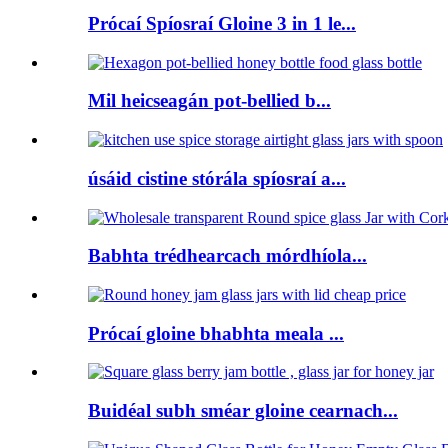
Prócaí Spíosraí Gloine 3 in 1 le...
Mil heicseagán pot-bellied b...
úsáid cistine stórála spíosraí a...
Babhta trédhearcach mórdhíola...
Prócaí gloine bhabhta meala ...
Buidéal subh sméar gloine cearnach...