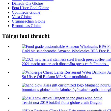
Dáileoir Ola Gloine
Pota Uisce Cool Gloine
Coinnleoir Gloine
Vása Gloine
Cruinneachán Gloine
Bronntanas Gloine
Táirgí faoi thrácht
Grád bia saincheaptha Amazon Wholesales BPA Free P..
2021 teacht nua cruach dhosmálta preas caife Fraincis...
Sú Uisce Óil Bialann Mór Saor mórdhíola ...
bronntanas gloine buille láimhe lógó saincheaptha hourg
Teacht nua 2019 buidéal fíona gloine cruth Dragon