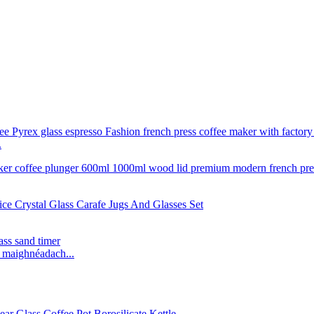
.
l maighnéadach...