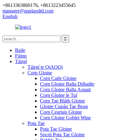
+8613363860176, +8613223455645
manager@qqglassltd.com
English
Baile
Fúinn
Táirgí
Táirgí te QiAOQi
Corn Gloine
Corn Caife Gloine
Corn Gloine Balla Dúbailte
Corn Gloine Balla Aonair
Corn Gloine le Tuí
Corn Tae Bláth Gloine
Gloine Cupán Tae Beag
Corn Ceartais Gloine
Corn Gloine Goblet Wine
Pota Tae
Pota Tae Gloine
Socrú Pota Tae Gloine