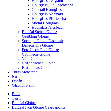
Hourglass Teaglaim
Hourglass Ola Leachtacha
Criostail Hourglass
Hourglass Adhmaid
Hourglass Plaisteacha
Miotal Hourglass
Hourglass Aicrileach
Buidéal Stoirm Gloine
Gealbhan Gloine
Socraigh Gloine Dacantair
Dáileoir Ola Gloine
Pota Uisce Cool Gloine
Coinnleoir Gloine
Vása Gloine
Cruinneachán Gloine
Bronntanas Gloine
Turas Monarcha
Nuacht
Físeán
Glaoigh orainn
Baile
Táirgí
Buidéal Gloine
Buidéal Fíon Gloine Ceardaíochta