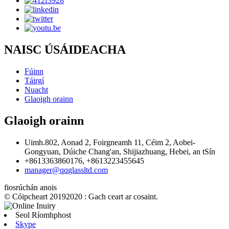
NAISC ÚSÁIDEACHA
Fúinn
Táirgí
Nuacht
Glaoigh orainn
Glaoigh orainn
Uimh.802, Aonad 2, Foirgneamh 11, Céim 2, Aobei-
Gongyuan, Dúiche Chang'an, Shijiazhuang, Hebei, an tSín
+8613363860176, +8613223455645
manager@qqglassltd.com
fiosrúchán anois
© Cóipcheart 20192020 : Gach ceart ar cosaint.
Seol Ríomhphost
Skype