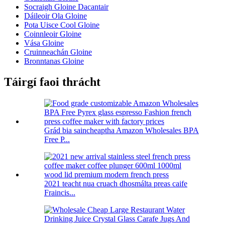
Socraigh Gloine Dacantair
Dáileoir Ola Gloine
Pota Uisce Cool Gloine
Coinnleoir Gloine
Vása Gloine
Cruinneachán Gloine
Bronntanas Gloine
Táirgí faoi thrácht
Grád bia saincheaptha Amazon Wholesales BPA
Free P...
2021 teacht nua cruach dhosmálta preas caife
Fraincis...