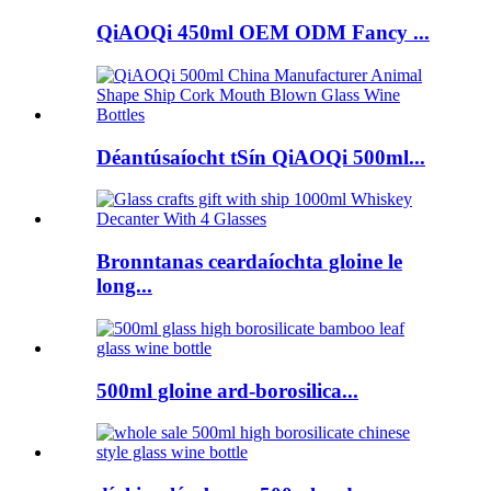
QiAOQi 450ml OEM ODM Fancy ...
Déantúsaíocht tSín QiAOQi 500ml...
Bronntanas ceardaíochta gloine le
long...
500ml gloine ard-borosilica...