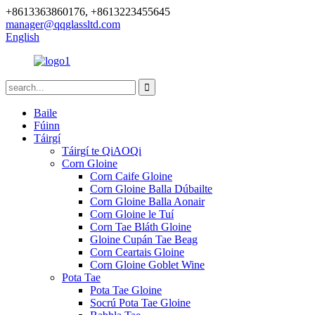
+8613363860176, +8613223455645
manager@qqglassltd.com
English
Baile
Fúinn
Táirgí
Táirgí te QiAOQi
Corn Gloine
Corn Caife Gloine
Corn Gloine Balla Dúbailte
Corn Gloine Balla Aonair
Corn Gloine le Tuí
Corn Tae Bláth Gloine
Gloine Cupán Tae Beag
Corn Ceartais Gloine
Corn Gloine Goblet Wine
Pota Tae
Pota Tae Gloine
Socrú Pota Tae Gloine