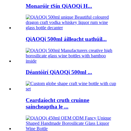
Monaróir tSín QiAOQi H...
QiAOQi 500ml áilleacht uathúil...
Déantóirí QiAOQi 500ml ...
Ceardaíocht cruth cruinne
saincheaptha le ...