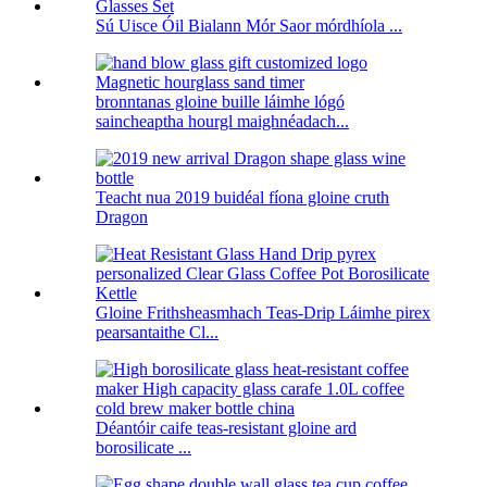
Sú Uisce Óil Bialann Mór Saor mórdhíola ...
bronntanas gloine buille láimhe lógó
saincheaptha hourgl maighnéadach...
Teacht nua 2019 buidéal fíona gloine cruth
Dragon
Gloine Frithsheasmhach Teas-Drip Láimhe pirex
pearsantaithe Cl...
Déantóir caife teas-resistant gloine ard
borosilicate ...