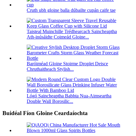
Cruth ubh gloine balla dúbailte cupán caife tae
Taisteal Muinchille Trédhearcach Saincheaptha
Ath-inúsáidte Coimeád Gloine...
Baróiméad Gloine Stoirme Droplet Deisce
Chruthaitheach Stylish...
Lógó Saincheaptha Babhta Nua-Aimseartha
Double Wall Borosilic...
Buidéal Fíon Gloine Ceardaíochta