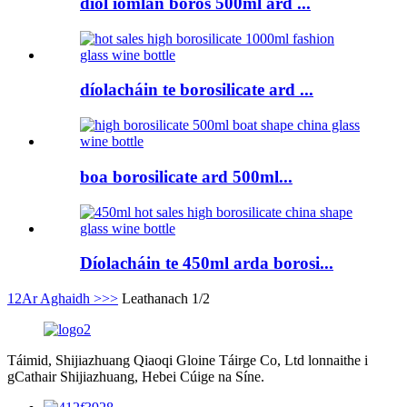
díol iomlán boros 500ml ard ...
díolacháin te borosilicate ard ...
boa borosilicate ard 500ml...
Díolacháin te 450ml arda borosi...
1
2
Ar Aghaidh >
>>
Leathanach 1/2
Táimid, Shijiazhuang Qiaoqi Gloine Táirge Co, Ltd lonnaithe i
gCathair Shijiazhuang, Hebei Cúige na Síne.