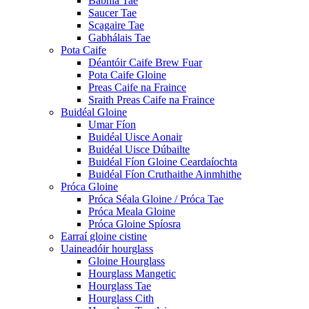
Babhla Tae
Saucer Tae
Scagaire Tae
Gabhálais Tae
Pota Caife
Déantóir Caife Brew Fuar
Pota Caife Gloine
Preas Caife na Fraince
Sraith Preas Caife na Fraince
Buidéal Gloine
Umar Fíon
Buidéal Uisce Aonair
Buidéal Uisce Dúbailte
Buidéal Fíon Gloine Ceardaíochta
Buidéal Fíon Cruthaithe Ainmhithe
Próca Gloine
Próca Séala Gloine / Próca Tae
Próca Meala Gloine
Próca Gloine Spíosra
Earraí gloine cistine
Uaineadóir hourglass
Gloine Hourglass
Hourglass Mangetic
Hourglass Tae
Hourglass Cith