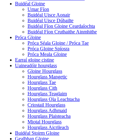
Buidéal Gloine
Umar Fíon
Buidéal Uisce Aonair
Buidéal Uisce Dúbailte
Buidéal Fíon Gloine Ceardaíochta
Buidéal Fíon Cruthaithe Ainmhithe
Próca Gloine
Próca Séala Gloine / Próca Tae
Próca Gloine Spíosra
Próca Meala Gloine
Earraí gloine cistine
Uaineadóir hourglass
Gloine Hourglass
Hourglass Mangetic
Hourglass Tae
Hourglass Cith
Hourglass Teaglaim
Hourglass Ola Leachtacha
Criostail Hourglass
Hourglass Adhmaid
Hourglass Plaisteacha
Miotal Hourglass
Hourglass Aicrileach
Buidéal Stoirm Gloine
Gealbhan Gloine