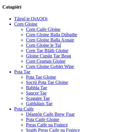
Catagóirí
Táirgí te QiAOQi
Corn Gloine
Corn Caife Gloine
Corn Gloine Balla Dúbailte
Corn Gloine Balla Aonair
Corn Gloine le Tuí
Corn Tae Bláth Gloine
Gloine Cupán Tae Beag
Corn Ceartais Gloine
Corn Gloine Goblet Wine
Pota Tae
Pota Tae Gloine
Socrú Pota Tae Gloine
Babhla Tae
Saucer Tae
Scagaire Tae
Gabhálais Tae
Pota Caife
Déantóir Caife Brew Fuar
Pota Caife Gloine
Preas Caife na Fraince
Sraith Preas Caife na Fraince