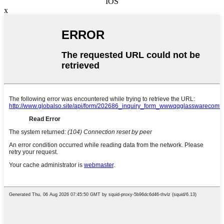
IOS
x