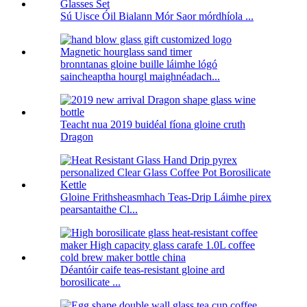
Sú Uisce Óil Bialann Mór Saor mórdhíola ...
bronntanas gloine buille láimhe lógó
saincheaptha hourgl maighnéadach...
Teacht nua 2019 buidéal fíona gloine cruth
Dragon
Gloine Frithsheasmhach Teas-Drip Láimhe pirex
pearsantaithe Cl...
Déantóir caife teas-resistant gloine ard
borosilicate ...