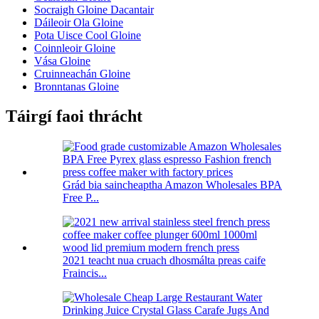
Socraigh Gloine Dacantair
Dáileoir Ola Gloine
Pota Uisce Cool Gloine
Coinnleoir Gloine
Vása Gloine
Cruinneachán Gloine
Bronntanas Gloine
Táirgí faoi thrácht
Grád bia saincheaptha Amazon Wholesales BPA
Free P...
2021 teacht nua cruach dhosmálta preas caife
Fraincis...