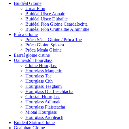
Buidéal Gloine
Umar Fíon
Buidéal Uisce Aonair
Buidéal Uisce Dúbailte
Buidéal Fíon Gloine Ceardaíochta
Buidéal Fíon Cruthaithe Ainmhithe
Próca Gloine
Próca Séala Gloine / Próca Tae
Próca Gloine Spíosra
Próca Meala Gloine
Earraí gloine cistine
Uaineadóir hourglass
Gloine Hourglass
Hourglass Mangetic
Hourglass Tae
Hourglass Cith
Hourglass Teaglaim
Hourglass Ola Leachtacha
Criostail Hourglass
Hourglass Adhmaid
Hourglass Plaisteacha
Miotal Hourglass
Hourglass Aicrileach
Buidéal Stoirm Gloine
Gealbhan Gloine