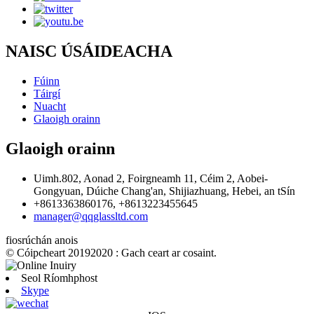
NAISC ÚSÁIDEACHA
Fúinn
Táirgí
Nuacht
Glaoigh orainn
Glaoigh orainn
Uimh.802, Aonad 2, Foirgneamh 11, Céim 2, Aobei-
Gongyuan, Dúiche Chang'an, Shijiazhuang, Hebei, an tSín
+8613363860176, +8613223455645
manager@qqglassltd.com
fiosrúchán anois
© Cóipcheart 20192020 : Gach ceart ar cosaint.
Seol Ríomhphost
Skype