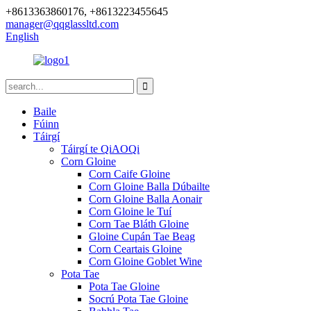
+8613363860176, +8613223455645
manager@qqglassltd.com
English
Baile
Fúinn
Táirgí
Táirgí te QiAOQi
Corn Gloine
Corn Caife Gloine
Corn Gloine Balla Dúbailte
Corn Gloine Balla Aonair
Corn Gloine le Tuí
Corn Tae Bláth Gloine
Gloine Cupán Tae Beag
Corn Ceartais Gloine
Corn Gloine Goblet Wine
Pota Tae
Pota Tae Gloine
Socrú Pota Tae Gloine