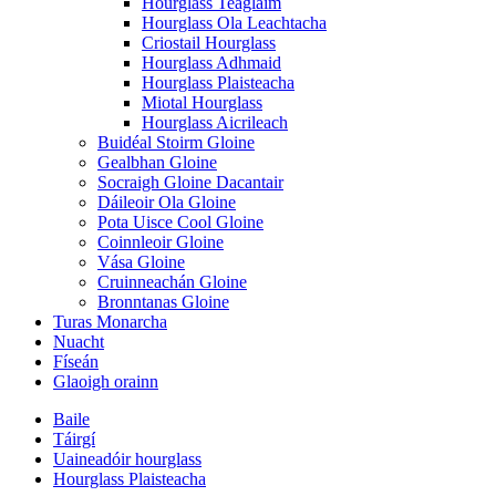
Hourglass Teaglaim
Hourglass Ola Leachtacha
Criostail Hourglass
Hourglass Adhmaid
Hourglass Plaisteacha
Miotal Hourglass
Hourglass Aicrileach
Buidéal Stoirm Gloine
Gealbhan Gloine
Socraigh Gloine Dacantair
Dáileoir Ola Gloine
Pota Uisce Cool Gloine
Coinnleoir Gloine
Vása Gloine
Cruinneachán Gloine
Bronntanas Gloine
Turas Monarcha
Nuacht
Físeán
Glaoigh orainn
Baile
Táirgí
Uaineadóir hourglass
Hourglass Plaisteacha