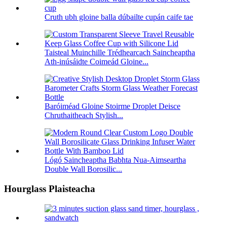
Cruth ubh gloine balla dúbailte cupán caife tae
Taisteal Muinchille Trédhearcach Saincheaptha
Ath-inúsáidte Coimeád Gloine...
Baróiméad Gloine Stoirme Droplet Deisce
Chruthaitheach Stylish...
Lógó Saincheaptha Babhta Nua-Aimseartha
Double Wall Borosilic...
Hourglass Plaisteacha