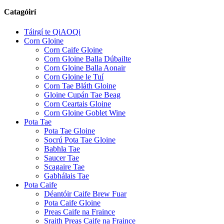
Catagóirí
Táirgí te QiAOQi
Corn Gloine
Corn Caife Gloine
Corn Gloine Balla Dúbailte
Corn Gloine Balla Aonair
Corn Gloine le Tuí
Corn Tae Bláth Gloine
Gloine Cupán Tae Beag
Corn Ceartais Gloine
Corn Gloine Goblet Wine
Pota Tae
Pota Tae Gloine
Socrú Pota Tae Gloine
Babhla Tae
Saucer Tae
Scagaire Tae
Gabhálais Tae
Pota Caife
Déantóir Caife Brew Fuar
Pota Caife Gloine
Preas Caife na Fraince
Sraith Preas Caife na Fraince