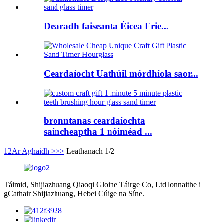
Dearadh faiseanta Éicea Frie...
Ceardaíocht Uathúil mórdhíola saor...
bronntanas ceardaíochta
saincheaptha 1 nóiméad ...
1
2
Ar Aghaidh >
>>
Leathanach 1/2
Táimid, Shijiazhuang Qiaoqi Gloine Táirge Co, Ltd lonnaithe i
gCathair Shijiazhuang, Hebei Cúige na Síne.