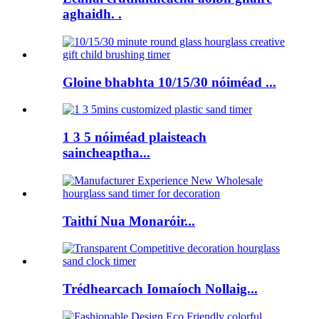
aghaidh. .
Gloine bhabhta 10/15/30 nóiméad ...
1 3 5 nóiméad plaisteach
saincheaptha...
Taithí Nua Monaróir...
Trédhearcach Iomaíoch Nollaig...