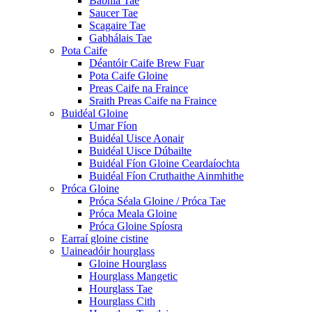
Babhla Tae
Saucer Tae
Scagaire Tae
Gabhálais Tae
Pota Caife
Déantóir Caife Brew Fuar
Pota Caife Gloine
Preas Caife na Fraince
Sraith Preas Caife na Fraince
Buidéal Gloine
Umar Fíon
Buidéal Uisce Aonair
Buidéal Uisce Dúbailte
Buidéal Fíon Gloine Ceardaíochta
Buidéal Fíon Cruthaithe Ainmhithe
Próca Gloine
Próca Séala Gloine / Próca Tae
Próca Meala Gloine
Próca Gloine Spíosra
Earraí gloine cistine
Uaineadóir hourglass
Gloine Hourglass
Hourglass Mangetic
Hourglass Tae
Hourglass Cith