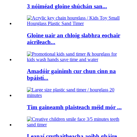
3 nóiméad gloine shúchán san...
Gloine uair an chloig slabhra eochair
aicrileach...
Amadóir gainimh cur chun cinn na
bpáistí...
Tim gaineamh plaisteach méid mór ...
Leanaí cruthaitheacha aoibh gháire