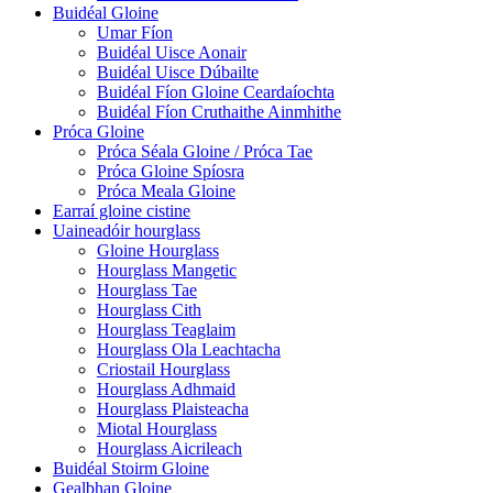
Buidéal Gloine
Umar Fíon
Buidéal Uisce Aonair
Buidéal Uisce Dúbailte
Buidéal Fíon Gloine Ceardaíochta
Buidéal Fíon Cruthaithe Ainmhithe
Próca Gloine
Próca Séala Gloine / Próca Tae
Próca Gloine Spíosra
Próca Meala Gloine
Earraí gloine cistine
Uaineadóir hourglass
Gloine Hourglass
Hourglass Mangetic
Hourglass Tae
Hourglass Cith
Hourglass Teaglaim
Hourglass Ola Leachtacha
Criostail Hourglass
Hourglass Adhmaid
Hourglass Plaisteacha
Miotal Hourglass
Hourglass Aicrileach
Buidéal Stoirm Gloine
Gealbhan Gloine