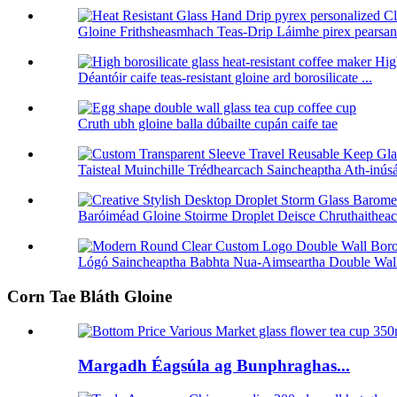
Gloine Frithsheasmhach Teas-Drip Láimhe pirex pearsanta
Déantóir caife teas-resistant gloine ard borosilicate ...
Cruth ubh gloine balla dúbailte cupán caife tae
Taisteal Muinchille Trédhearcach Saincheaptha Ath-inús
Baróiméad Gloine Stoirme Droplet Deisce Chruthaitheach
Lógó Saincheaptha Babhta Nua-Aimseartha Double Wall 
Corn Tae Bláth Gloine
Margadh Éagsúla ag Bunphraghas...