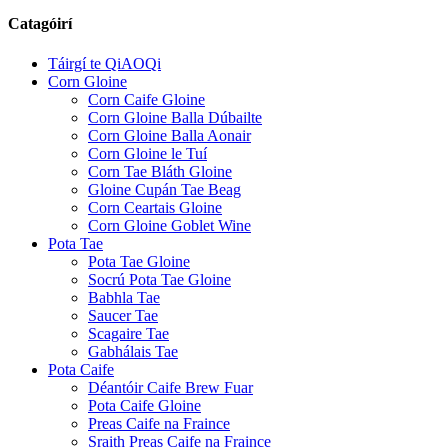
Catagóirí
Táirgí te QiAOQi
Corn Gloine
Corn Caife Gloine
Corn Gloine Balla Dúbailte
Corn Gloine Balla Aonair
Corn Gloine le Tuí
Corn Tae Bláth Gloine
Gloine Cupán Tae Beag
Corn Ceartais Gloine
Corn Gloine Goblet Wine
Pota Tae
Pota Tae Gloine
Socrú Pota Tae Gloine
Babhla Tae
Saucer Tae
Scagaire Tae
Gabhálais Tae
Pota Caife
Déantóir Caife Brew Fuar
Pota Caife Gloine
Preas Caife na Fraince
Sraith Preas Caife na Fraince