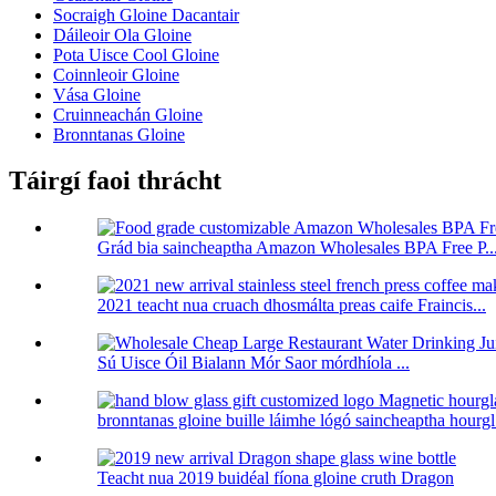
Socraigh Gloine Dacantair
Dáileoir Ola Gloine
Pota Uisce Cool Gloine
Coinnleoir Gloine
Vása Gloine
Cruinneachán Gloine
Bronntanas Gloine
Táirgí faoi thrácht
Grád bia saincheaptha Amazon Wholesales BPA Free P..
2021 teacht nua cruach dhosmálta preas caife Fraincis...
Sú Uisce Óil Bialann Mór Saor mórdhíola ...
bronntanas gloine buille láimhe lógó saincheaptha hourg
Teacht nua 2019 buidéal fíona gloine cruth Dragon