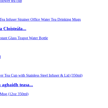
 Cloisteála...
 aghaidh teasa...