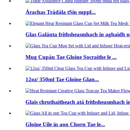
Árachas Trádála tSín suppl...
Glas Galánta frithsheasmhach in aghaidh na
Mug Cupán Tae Gloine Socraithe le ...
12oz/ 350ml Tae Gloine Glan...
Glais chruthaitheach atá frithsheasmhach in
Gloine Uile in aon Chorn Tae le...