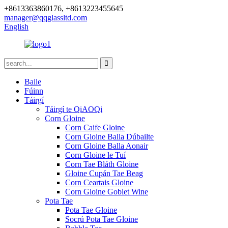
+8613363860176, +8613223455645
manager@qqglassltd.com
English
Baile
Fúinn
Táirgí
Táirgí te QiAOQi
Corn Gloine
Corn Caife Gloine
Corn Gloine Balla Dúbailte
Corn Gloine Balla Aonair
Corn Gloine le Tuí
Corn Tae Bláth Gloine
Gloine Cupán Tae Beag
Corn Ceartais Gloine
Corn Gloine Goblet Wine
Pota Tae
Pota Tae Gloine
Socrú Pota Tae Gloine