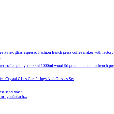
.
l maighnéadach...