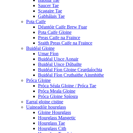
Babhla Tae
Saucer Tae
Scagaire Tae
Gabhálais Tae
Pota Caife
Déantóir Caife Brew Fuar
Pota Caife Gloine
Preas Caife na Fraince
Sraith Preas Caife na Fraince
Buidéal Gloine
Umar Fíon
Buidéal Uisce Aonair
Buidéal Uisce Dúbailte
Buidéal Fíon Gloine Ceardaíochta
Buidéal Fíon Cruthaithe Ainmhithe
Próca Gloine
Próca Séala Gloine / Próca Tae
Próca Meala Gloine
Próca Gloine Spíosra
Earraí gloine cistine
Uaineadóir hourglass
Gloine Hourglass
Hourglass Mangetic
Hourglass Tae
Hourglass Cith