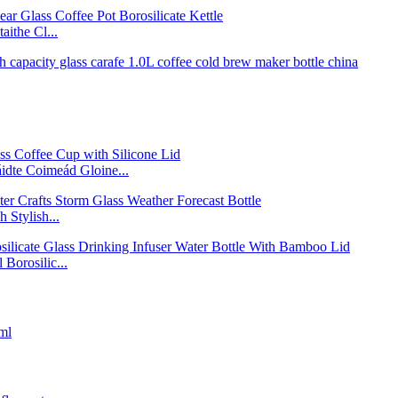
ithe Cl...
áidte Coimeád Gloine...
 Stylish...
Borosilic...