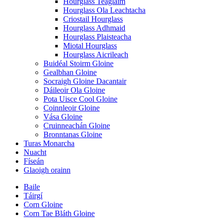
Hourglass Teaglaim
Hourglass Ola Leachtacha
Criostail Hourglass
Hourglass Adhmaid
Hourglass Plaisteacha
Miotal Hourglass
Hourglass Aicrileach
Buidéal Stoirm Gloine
Gealbhan Gloine
Socraigh Gloine Dacantair
Dáileoir Ola Gloine
Pota Uisce Cool Gloine
Coinnleoir Gloine
Vása Gloine
Cruinneachán Gloine
Bronntanas Gloine
Turas Monarcha
Nuacht
Físeán
Glaoigh orainn
Baile
Táirgí
Corn Gloine
Corn Tae Bláth Gloine