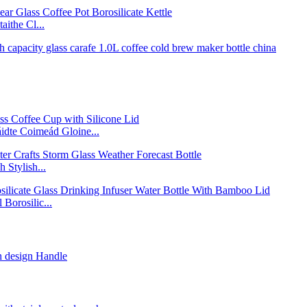
ithe Cl...
áidte Coimeád Gloine...
 Stylish...
Borosilic...