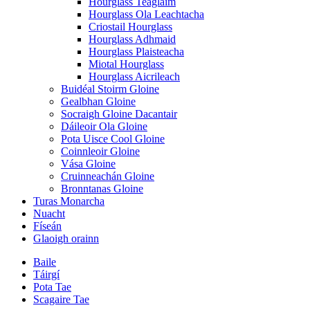
Hourglass Teaglaim
Hourglass Ola Leachtacha
Criostail Hourglass
Hourglass Adhmaid
Hourglass Plaisteacha
Miotal Hourglass
Hourglass Aicrileach
Buidéal Stoirm Gloine
Gealbhan Gloine
Socraigh Gloine Dacantair
Dáileoir Ola Gloine
Pota Uisce Cool Gloine
Coinnleoir Gloine
Vása Gloine
Cruinneachán Gloine
Bronntanas Gloine
Turas Monarcha
Nuacht
Físeán
Glaoigh orainn
Baile
Táirgí
Pota Tae
Scagaire Tae