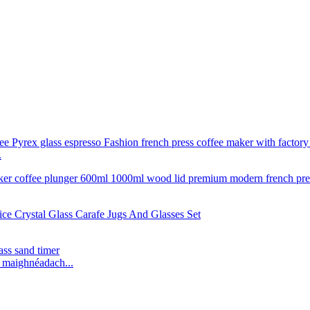
.
l maighnéadach...