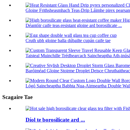
Gloine Frithsheasmhach Teas-Drip Láimhe pirex pearsanta
Déantóir caife teas-resistant gloine ard borosilicate ...
Cruth ubh gloine balla dúbailte cupán caife tae
Taisteal Muinchille Trédhearcach Saincheaptha Ath-inús
Baróiméad Gloine Stoirme Droplet Deisce Chruthaitheach
Lógó Saincheaptha Babhta Nua-Aimseartha Double Wall 
Scagaire Tae
Díol te borosilicate ard ...