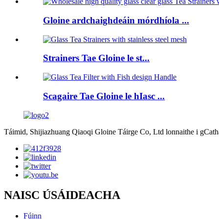
Gloine ardchaighdeáin mórdhíola ...
Strainers Tae Gloine le st...
Scagaire Tae Gloine le hIasc ...
Táimid, Shijiazhuang Qiaoqi Gloine Táirge Co, Ltd lonnaithe i gCath
NAISC ÚSÁIDEACHA
Fúinn