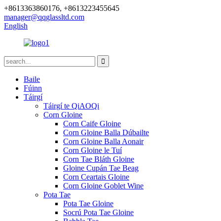
+8613363860176, +8613223455645
manager@qqglassltd.com
English
Baile
Fúinn
Táirgí
Táirgí te QiAOQi
Corn Gloine
Corn Caife Gloine
Corn Gloine Balla Dúbailte
Corn Gloine Balla Aonair
Corn Gloine le Tuí
Corn Tae Bláth Gloine
Gloine Cupán Tae Beag
Corn Ceartais Gloine
Corn Gloine Goblet Wine
Pota Tae
Pota Tae Gloine
Socrú Pota Tae Gloine