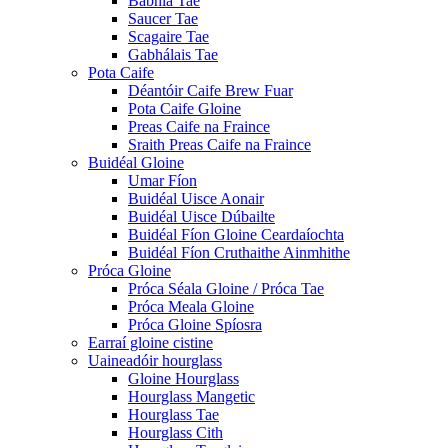
Babhla Tae
Saucer Tae
Scagaire Tae
Gabhálais Tae
Pota Caife
Déantóir Caife Brew Fuar
Pota Caife Gloine
Preas Caife na Fraince
Sraith Preas Caife na Fraince
Buidéal Gloine
Umar Fíon
Buidéal Uisce Aonair
Buidéal Uisce Dúbailte
Buidéal Fíon Gloine Ceardaíochta
Buidéal Fíon Cruthaithe Ainmhithe
Próca Gloine
Próca Séala Gloine / Próca Tae
Próca Meala Gloine
Próca Gloine Spíosra
Earraí gloine cistine
Uaineadóir hourglass
Gloine Hourglass
Hourglass Mangetic
Hourglass Tae
Hourglass Cith