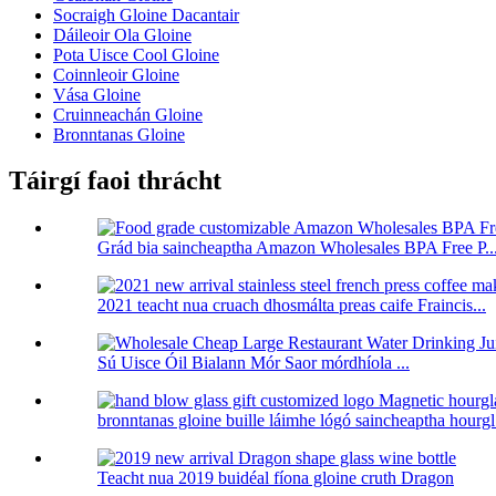
Socraigh Gloine Dacantair
Dáileoir Ola Gloine
Pota Uisce Cool Gloine
Coinnleoir Gloine
Vása Gloine
Cruinneachán Gloine
Bronntanas Gloine
Táirgí faoi thrácht
Grád bia saincheaptha Amazon Wholesales BPA Free P..
2021 teacht nua cruach dhosmálta preas caife Fraincis...
Sú Uisce Óil Bialann Mór Saor mórdhíola ...
bronntanas gloine buille láimhe lógó saincheaptha hourg
Teacht nua 2019 buidéal fíona gloine cruth Dragon