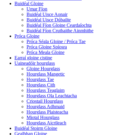
Buidéal Gloine
Umar Fíon
Buidéal Uisce Aonair
Buidéal Uisce Dúbailte
Buidéal Fíon Gloine Ceardaíochta
Buidéal Fíon Cruthaithe Ainmhithe
Próca Gloine
Próca Séala Gloine / Próca Tae
Próca Gloine Spíosra
Próca Meala Gloine
Earraí gloine cistine
Uaineadóir hourglass
Gloine Hourglass
Hourglass Mangetic
Hourglass Tae
Hourglass Cith
Hourglass Teaglaim
Hourglass Ola Leachtacha
Criostail Hourglass
Hourglass Adhmaid
Hourglass Plaisteacha
Miotal Hourglass
Hourglass Aicrileach
Buidéal Stoirm Gloine
Gealbhan Gloine