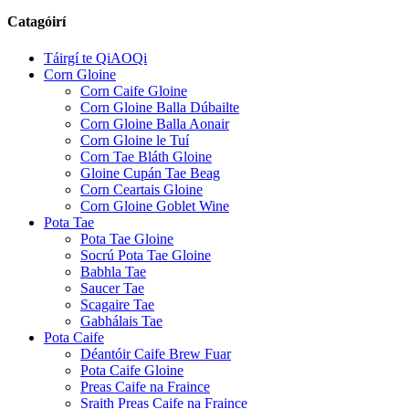
Catagóirí
Táirgí te QiAOQi
Corn Gloine
Corn Caife Gloine
Corn Gloine Balla Dúbailte
Corn Gloine Balla Aonair
Corn Gloine le Tuí
Corn Tae Bláth Gloine
Gloine Cupán Tae Beag
Corn Ceartais Gloine
Corn Gloine Goblet Wine
Pota Tae
Pota Tae Gloine
Socrú Pota Tae Gloine
Babhla Tae
Saucer Tae
Scagaire Tae
Gabhálais Tae
Pota Caife
Déantóir Caife Brew Fuar
Pota Caife Gloine
Preas Caife na Fraince
Sraith Preas Caife na Fraince