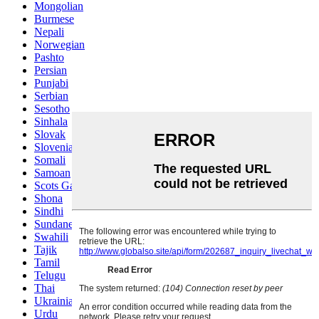
Mongolian
Burmese
Nepali
Norwegian
Pashto
Persian
Punjabi
Serbian
Sesotho
Sinhala
Slovak
Slovenian
Somali
Samoan
Scots Gaelic
Shona
Sindhi
Sundanese
Swahili
Tajik
Tamil
Telugu
Thai
Ukrainian
Urdu