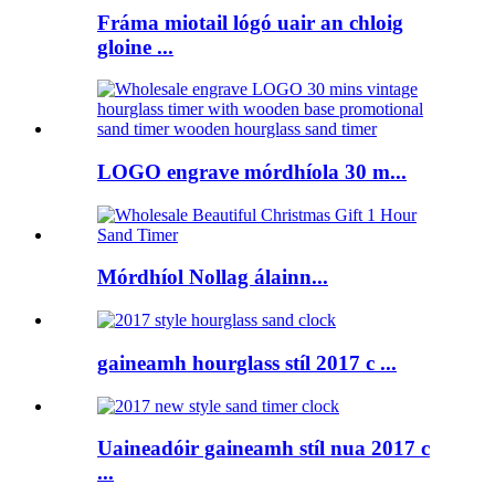
Fráma miotail lógó uair an chloig
gloine ...
LOGO engrave mórdhíola 30 m...
Mórdhíol Nollag álainn...
gaineamh hourglass stíl 2017 c ...
Uaineadóir gaineamh stíl nua 2017 c
...