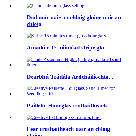
Díol mór uair an chloig gloine uair an
chloig
Amadóir 15 nóiméad stripe gla...
Dearbhú Trádála Ardcháilíochta...
Paillette Hourglas cruthaitheach...
Fear cruthaitheach uair an chloig
gloine...