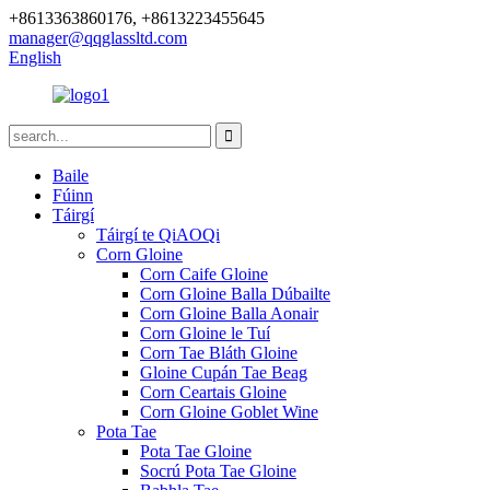
+8613363860176, +8613223455645
manager@qqglassltd.com
English
Baile
Fúinn
Táirgí
Táirgí te QiAOQi
Corn Gloine
Corn Caife Gloine
Corn Gloine Balla Dúbailte
Corn Gloine Balla Aonair
Corn Gloine le Tuí
Corn Tae Bláth Gloine
Gloine Cupán Tae Beag
Corn Ceartais Gloine
Corn Gloine Goblet Wine
Pota Tae
Pota Tae Gloine
Socrú Pota Tae Gloine