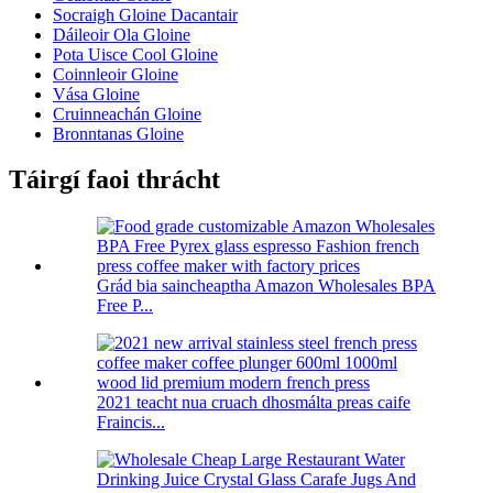
Socraigh Gloine Dacantair
Dáileoir Ola Gloine
Pota Uisce Cool Gloine
Coinnleoir Gloine
Vása Gloine
Cruinneachán Gloine
Bronntanas Gloine
Táirgí faoi thrácht
Grád bia saincheaptha Amazon Wholesales BPA
Free P...
2021 teacht nua cruach dhosmálta preas caife
Fraincis...