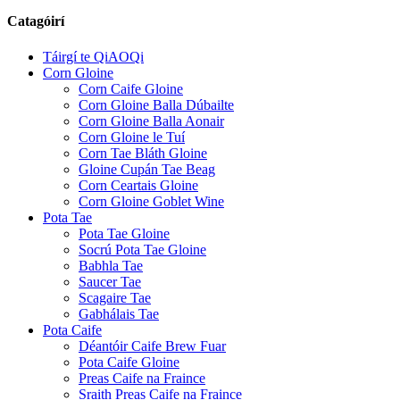
Catagóirí
Táirgí te QiAOQi
Corn Gloine
Corn Caife Gloine
Corn Gloine Balla Dúbailte
Corn Gloine Balla Aonair
Corn Gloine le Tuí
Corn Tae Bláth Gloine
Gloine Cupán Tae Beag
Corn Ceartais Gloine
Corn Gloine Goblet Wine
Pota Tae
Pota Tae Gloine
Socrú Pota Tae Gloine
Babhla Tae
Saucer Tae
Scagaire Tae
Gabhálais Tae
Pota Caife
Déantóir Caife Brew Fuar
Pota Caife Gloine
Preas Caife na Fraince
Sraith Preas Caife na Fraince