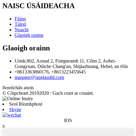
NAISC ÚSÁIDEACHA
Fúinn
Táirgí
Nuacht
Glaoigh orainn
Glaoigh orainn
Uimh.802, Aonad 2, Foirgneamh 11, Céim 2, Aobei-
Gongyuan, Dúiche Chang'an, Shijiazhuang, Hebei, an tSín
+8613363860176, +8613223455645
manager@qqglassltd.com
fiosrúchán anois
© Cóipcheart 20192020 : Gach ceart ar cosaint.
Seol Ríomhphost
Skype
IOS
x