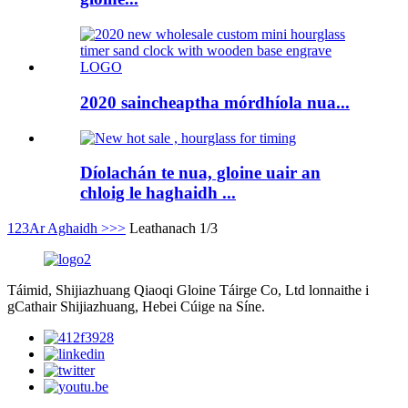
2020 saincheaptha mórdhíola nua...
Díolachán te nua, gloine uair an
chloig le haghaidh ...
1
2
3
Ar Aghaidh >
>>
Leathanach 1/3
Táimid, Shijiazhuang Qiaoqi Gloine Táirge Co, Ltd lonnaithe i
gCathair Shijiazhuang, Hebei Cúige na Síne.