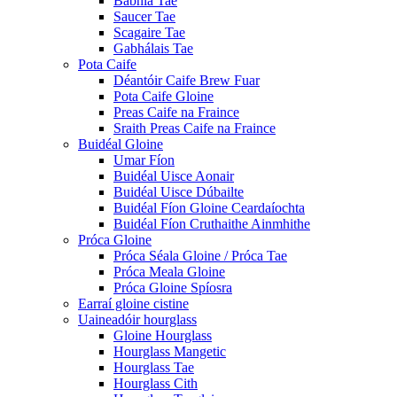
Babhla Tae
Saucer Tae
Scagaire Tae
Gabhálais Tae
Pota Caife
Déantóir Caife Brew Fuar
Pota Caife Gloine
Preas Caife na Fraince
Sraith Preas Caife na Fraince
Buidéal Gloine
Umar Fíon
Buidéal Uisce Aonair
Buidéal Uisce Dúbailte
Buidéal Fíon Gloine Ceardaíochta
Buidéal Fíon Cruthaithe Ainmhithe
Próca Gloine
Próca Séala Gloine / Próca Tae
Próca Meala Gloine
Próca Gloine Spíosra
Earraí gloine cistine
Uaineadóir hourglass
Gloine Hourglass
Hourglass Mangetic
Hourglass Tae
Hourglass Cith