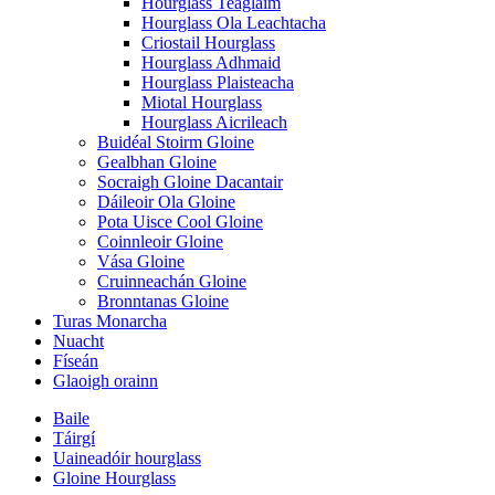
Hourglass Teaglaim
Hourglass Ola Leachtacha
Criostail Hourglass
Hourglass Adhmaid
Hourglass Plaisteacha
Miotal Hourglass
Hourglass Aicrileach
Buidéal Stoirm Gloine
Gealbhan Gloine
Socraigh Gloine Dacantair
Dáileoir Ola Gloine
Pota Uisce Cool Gloine
Coinnleoir Gloine
Vása Gloine
Cruinneachán Gloine
Bronntanas Gloine
Turas Monarcha
Nuacht
Físeán
Glaoigh orainn
Baile
Táirgí
Uaineadóir hourglass
Gloine Hourglass