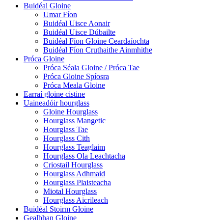
Buidéal Gloine
Umar Fíon
Buidéal Uisce Aonair
Buidéal Uisce Dúbailte
Buidéal Fíon Gloine Ceardaíochta
Buidéal Fíon Cruthaithe Ainmhithe
Próca Gloine
Próca Séala Gloine / Próca Tae
Próca Gloine Spíosra
Próca Meala Gloine
Earraí gloine cistine
Uaineadóir hourglass
Gloine Hourglass
Hourglass Mangetic
Hourglass Tae
Hourglass Cith
Hourglass Teaglaim
Hourglass Ola Leachtacha
Criostail Hourglass
Hourglass Adhmaid
Hourglass Plaisteacha
Miotal Hourglass
Hourglass Aicrileach
Buidéal Stoirm Gloine
Gealbhan Gloine