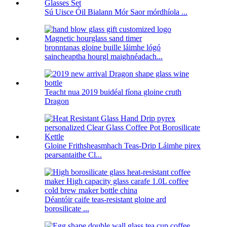
Sú Uisce Óil Bialann Mór Saor mórdhíola ...
bronntanas gloine buille láimhe lógó
saincheaptha hourgl maighnéadach...
Teacht nua 2019 buidéal fíona gloine cruth
Dragon
Gloine Frithsheasmhach Teas-Drip Láimhe pirex
pearsantaithe Cl...
Déantóir caife teas-resistant gloine ard
borosilicate ...