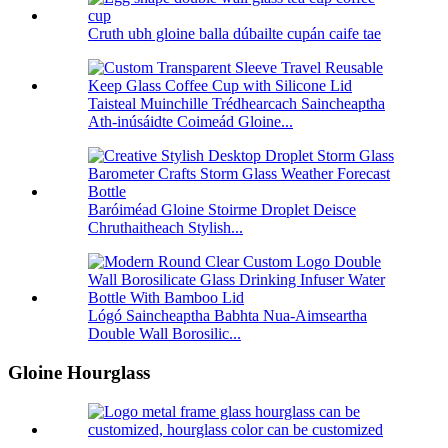
Cruth ubh gloine balla dúbailte cupán caife tae
Taisteal Muinchille Trédhearcach Saincheaptha
Ath-inúsáidte Coimeád Gloine...
Baróiméad Gloine Stoirme Droplet Deisce
Chruthaitheach Stylish...
Lógó Saincheaptha Babhta Nua-Aimseartha
Double Wall Borosilic...
Gloine Hourglass