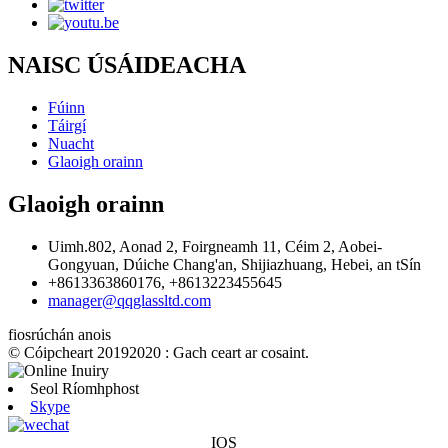
NAISC ÚSÁIDEACHA
Fúinn
Táirgí
Nuacht
Glaoigh orainn
Glaoigh orainn
Uimh.802, Aonad 2, Foirgneamh 11, Céim 2, Aobei-
Gongyuan, Dúiche Chang'an, Shijiazhuang, Hebei, an tSín
+8613363860176, +8613223455645
manager@qqglassltd.com
fiosrúchán anois
© Cóipcheart 20192020 : Gach ceart ar cosaint.
Seol Ríomhphost
Skype
IOS