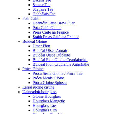
Babhla Tae
Saucer Tae
Scagaire Tae
Gabhálais Tae
Pota Caife
Déantóir Caife Brew Fuar
Pota Caife Gloine
Preas Caife na Fraince
Sraith Preas Caife na Fraince
Buidéal Gloine
Umar Fíon
Buidéal Uisce Aonair
Buidéal Uisce Dúbailte
Buidéal Fíon Gloine Ceardaíochta
Buidéal Fíon Cruthaithe Ainmhithe
Próca Gloine
Próca Séala Gloine / Próca Tae
Próca Meala Gloine
Próca Gloine Spíosra
Earraí gloine cistine
Uaineadóir hourglass
Gloine Hourglass
Hourglass Mangetic
Hourglass Tae
Hourglass Cith