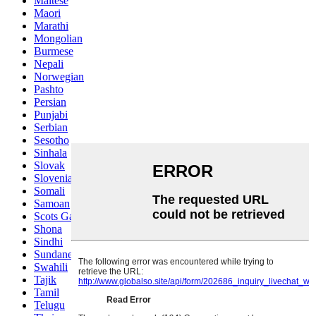
Maltese
Maori
Marathi
Mongolian
Burmese
Nepali
Norwegian
Pashto
Persian
Punjabi
Serbian
Sesotho
Sinhala
Slovak
Slovenian
Somali
Samoan
Scots Gaelic
Shona
Sindhi
Sundanese
Swahili
Tajik
Tamil
Telugu