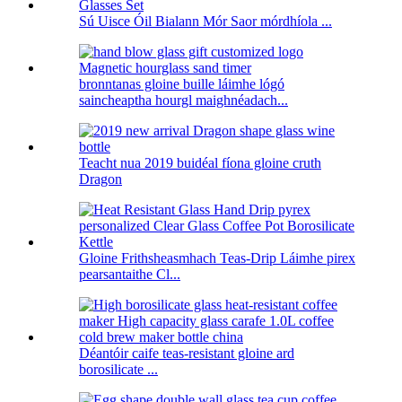
Sú Uisce Óil Bialann Mór Saor mórdhíola ...
bronntanas gloine buille láimhe lógó
saincheaptha hourgl maighnéadach...
Teacht nua 2019 buidéal fíona gloine cruth
Dragon
Gloine Frithsheasmhach Teas-Drip Láimhe pirex
pearsantaithe Cl...
Déantóir caife teas-resistant gloine ard
borosilicate ...