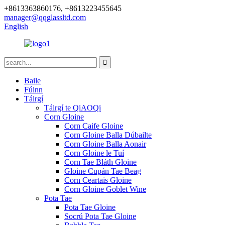
+8613363860176, +8613223455645
manager@qqglassltd.com
English
Baile
Fúinn
Táirgí
Táirgí te QiAOQi
Corn Gloine
Corn Caife Gloine
Corn Gloine Balla Dúbailte
Corn Gloine Balla Aonair
Corn Gloine le Tuí
Corn Tae Bláth Gloine
Gloine Cupán Tae Beag
Corn Ceartais Gloine
Corn Gloine Goblet Wine
Pota Tae
Pota Tae Gloine
Socrú Pota Tae Gloine