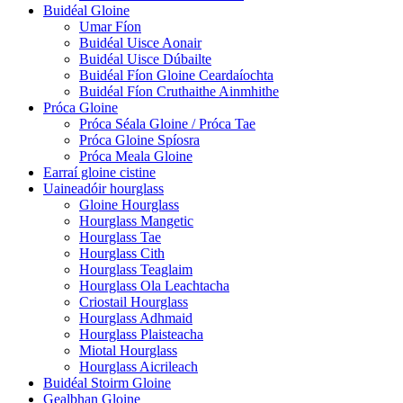
Buidéal Gloine
Umar Fíon
Buidéal Uisce Aonair
Buidéal Uisce Dúbailte
Buidéal Fíon Gloine Ceardaíochta
Buidéal Fíon Cruthaithe Ainmhithe
Próca Gloine
Próca Séala Gloine / Próca Tae
Próca Gloine Spíosra
Próca Meala Gloine
Earraí gloine cistine
Uaineadóir hourglass
Gloine Hourglass
Hourglass Mangetic
Hourglass Tae
Hourglass Cith
Hourglass Teaglaim
Hourglass Ola Leachtacha
Criostail Hourglass
Hourglass Adhmaid
Hourglass Plaisteacha
Miotal Hourglass
Hourglass Aicrileach
Buidéal Stoirm Gloine
Gealbhan Gloine