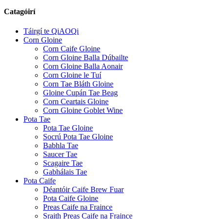
Catagóirí
Táirgí te QiAOQi
Corn Gloine
Corn Caife Gloine
Corn Gloine Balla Dúbailte
Corn Gloine Balla Aonair
Corn Gloine le Tuí
Corn Tae Bláth Gloine
Gloine Cupán Tae Beag
Corn Ceartais Gloine
Corn Gloine Goblet Wine
Pota Tae
Pota Tae Gloine
Socrú Pota Tae Gloine
Babhla Tae
Saucer Tae
Scagaire Tae
Gabhálais Tae
Pota Caife
Déantóir Caife Brew Fuar
Pota Caife Gloine
Preas Caife na Fraince
Sraith Preas Caife na Fraince