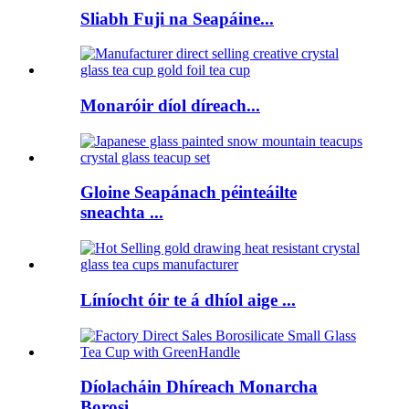
Sliabh Fuji na Seapáine...
Monaróir díol díreach...
Gloine Seapánach péinteáilte
sneachta ...
Líníocht óir te á dhíol aige ...
Díolacháin Dhíreach Monarcha
Borosi...