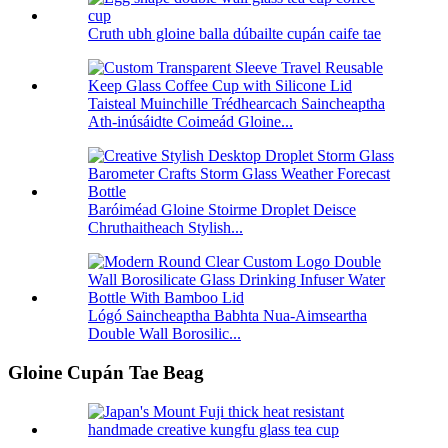
Cruth ubh gloine balla dúbailte cupán caife tae
Taisteal Muinchille Trédhearcach Saincheaptha
Ath-inúsáidte Coimeád Gloine...
Baróiméad Gloine Stoirme Droplet Deisce
Chruthaitheach Stylish...
Lógó Saincheaptha Babhta Nua-Aimseartha
Double Wall Borosilic...
Gloine Cupán Tae Beag