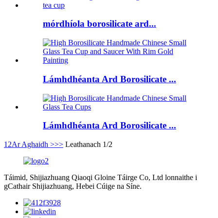
mórdhíola borosilicate ard...
Lámhdhéanta Ard Borosilicate ...
Lámhdhéanta Ard Borosilicate ...
1
2
Ar Aghaidh >
>>
Leathanach 1/2
Táimid, Shijiazhuang Qiaoqi Gloine Táirge Co, Ltd lonnaithe i
gCathair Shijiazhuang, Hebei Cúige na Síne.