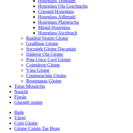
Hourglass Teaglaim
Hourglass Ola Leachtacha
Criostail Hourglass
Hourglass Adhmaid
Hourglass Plaisteacha
Miotal Hourglass
Hourglass Aicrileach
Buidéal Stoirm Gloine
Gealbhan Gloine
Socraigh Gloine Dacantair
Dáileoir Ola Gloine
Pota Uisce Cool Gloine
Coinnleoir Gloine
Vása Gloine
Cruinneachán Gloine
Bronntanas Gloine
Turas Monarcha
Nuacht
Físeán
Glaoigh orainn
Baile
Táirgí
Corn Gloine
Gloine Cupán Tae Beag