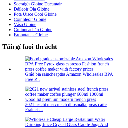
Socraigh Gloine Dacantair
Dáileoir Ola Gloine
Pota Uisce Cool Gloine
Coinnleoir Gloine
Vása Gloine
Cruinneachán Gloine
Bronntanas Gloine
Táirgí faoi thrácht
Grád bia saincheaptha Amazon Wholesales BPA
Free P...
2021 teacht nua cruach dhosmálta preas caife
Fraincis...