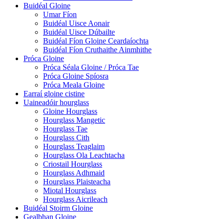
Buidéal Gloine
Umar Fíon
Buidéal Uisce Aonair
Buidéal Uisce Dúbailte
Buidéal Fíon Gloine Ceardaíochta
Buidéal Fíon Cruthaithe Ainmhithe
Próca Gloine
Próca Séala Gloine / Próca Tae
Próca Gloine Spíosra
Próca Meala Gloine
Earraí gloine cistine
Uaineadóir hourglass
Gloine Hourglass
Hourglass Mangetic
Hourglass Tae
Hourglass Cith
Hourglass Teaglaim
Hourglass Ola Leachtacha
Criostail Hourglass
Hourglass Adhmaid
Hourglass Plaisteacha
Miotal Hourglass
Hourglass Aicrileach
Buidéal Stoirm Gloine
Gealbhan Gloine