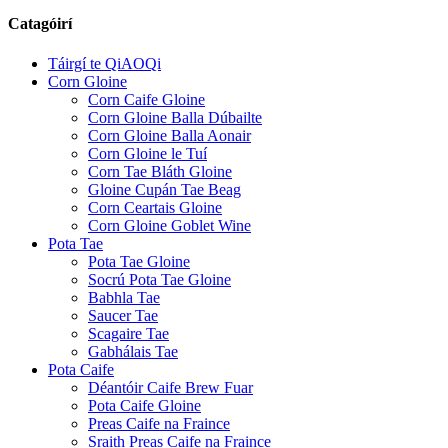
Catagóirí
Táirgí te QiAOQi
Corn Gloine
Corn Caife Gloine
Corn Gloine Balla Dúbailte
Corn Gloine Balla Aonair
Corn Gloine le Tuí
Corn Tae Bláth Gloine
Gloine Cupán Tae Beag
Corn Ceartais Gloine
Corn Gloine Goblet Wine
Pota Tae
Pota Tae Gloine
Socrú Pota Tae Gloine
Babhla Tae
Saucer Tae
Scagaire Tae
Gabhálais Tae
Pota Caife
Déantóir Caife Brew Fuar
Pota Caife Gloine
Preas Caife na Fraince
Sraith Preas Caife na Fraince