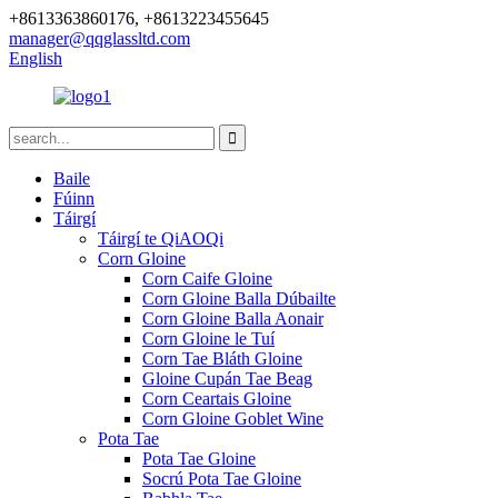
+8613363860176, +8613223455645
manager@qqglassltd.com
English
Baile
Fúinn
Táirgí
Táirgí te QiAOQi
Corn Gloine
Corn Caife Gloine
Corn Gloine Balla Dúbailte
Corn Gloine Balla Aonair
Corn Gloine le Tuí
Corn Tae Bláth Gloine
Gloine Cupán Tae Beag
Corn Ceartais Gloine
Corn Gloine Goblet Wine
Pota Tae
Pota Tae Gloine
Socrú Pota Tae Gloine