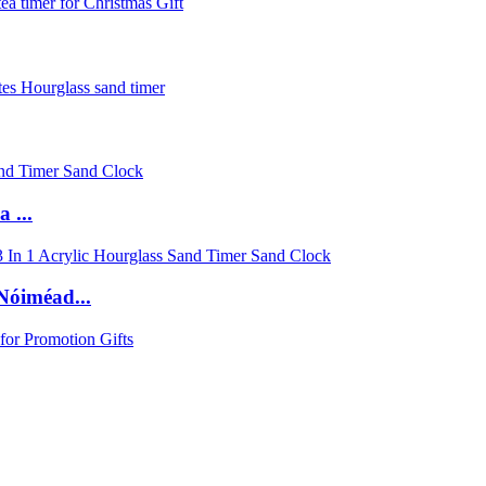
 ...
Nóiméad...