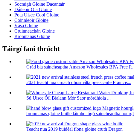
Socraigh Gloine Dacantair
Dáileoir Ola Gloine
Pota Uisce Cool Gloine
Coinnleoir Gloine
Vása Gloine
Cruinneachán Gloine
Bronntanas Gloine
Táirgí faoi thrácht
Grád bia saincheaptha Amazon Wholesales BPA Free P..
2021 teacht nua cruach dhosmálta preas caife Fraincis...
Sú Uisce Óil Bialann Mór Saor mórdhíola ...
bronntanas gloine buille láimhe lógó saincheaptha hourg
Teacht nua 2019 buidéal fíona gloine cruth Dragon