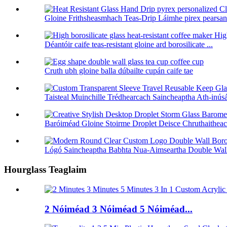
Gloine Frithsheasmhach Teas-Drip Láimhe pirex pearsanta
Déantóir caife teas-resistant gloine ard borosilicate ...
Cruth ubh gloine balla dúbailte cupán caife tae
Taisteal Muinchille Trédhearcach Saincheaptha Ath-inús
Baróiméad Gloine Stoirme Droplet Deisce Chruthaitheach
Lógó Saincheaptha Babhta Nua-Aimseartha Double Wall 
Hourglass Teaglaim
2 Nóiméad 3 Nóiméad 5 Nóiméad...