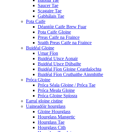
Babhla Tae
Saucer Tae
Scagaire Tae
Gabhálais Tae
Pota Caife
Déantóir Caife Brew Fuar
Pota Caife Gloine
Preas Caife na Fraince
Sraith Preas Caife na Fraince
Buidéal Gloine
Umar Fíon
Buidéal Uisce Aonair
Buidéal Uisce Dúbailte
Buidéal Fíon Gloine Ceardaíochta
Buidéal Fíon Cruthaithe Ainmhithe
Próca Gloine
Próca Séala Gloine / Próca Tae
Próca Meala Gloine
Próca Gloine Spíosra
Earraí gloine cistine
Uaineadóir hourglass
Gloine Hourglass
Hourglass Mangetic
Hourglass Tae
Hourglass Cith