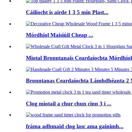
Cáilíocht is airde 1 3 5 min Plast...
Mórdhíol Maisiúil Cheap ...
Miotal Bronntanais Ceardaíochta Mórdhíola
Bronntanas Ceardaíochta Lámhdhéanta 2 
Clog miotail a chur chun cinn 3 i ...
fráma adhmaid clog lasc ama gainimh...