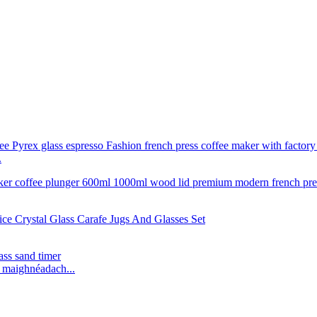
.
l maighnéadach...