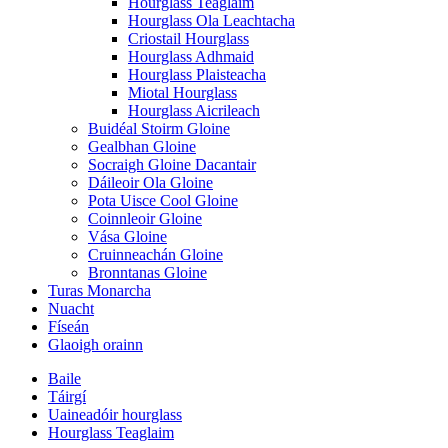
Hourglass Teaglaim
Hourglass Ola Leachtacha
Criostail Hourglass
Hourglass Adhmaid
Hourglass Plaisteacha
Miotal Hourglass
Hourglass Aicrileach
Buidéal Stoirm Gloine
Gealbhan Gloine
Socraigh Gloine Dacantair
Dáileoir Ola Gloine
Pota Uisce Cool Gloine
Coinnleoir Gloine
Vása Gloine
Cruinneachán Gloine
Bronntanas Gloine
Turas Monarcha
Nuacht
Físeán
Glaoigh orainn
Baile
Táirgí
Uaineadóir hourglass
Hourglass Teaglaim