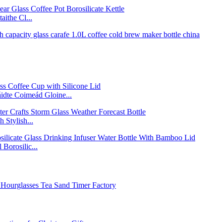
ithe Cl...
áidte Coimeád Gloine...
 Stylish...
Borosilic...