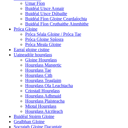
Umar Fíon
Buidéal Uisce Aonair
Buidéal Uisce Dúbailte
Buidéal Fíon Gloine Ceardaíochta
Buidéal Fíon Cruthaithe Ainmhithe
Próca Gloine
Próca Séala Gloine / Próca Tae
Próca Gloine Spíosra
Próca Meala Gloine
Earraí gloine cistine
Uaineadóir hourglass
Gloine Hourglass
Hourglass Mangetic
Hourglass Tae
Hourglass Cith
Hourglass Teaglaim
Hourglass Ola Leachtacha
Criostail Hourglass
Hourglass Adhmaid
Hourglass Plaisteacha
Miotal Hourglass
Hourglass Aicrileach
Buidéal Stoirm Gloine
Gealbhan Gloine
Socraigh Gloine Dacantair