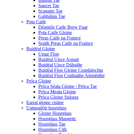
Babhla Tae
Saucer Tae
Scagaire Tae
Gabhálais Tae
Pota Caife
Déantóir Caife Brew Fuar
Pota Caife Gloine
Preas Caife na Fraince
Sraith Preas Caife na Fraince
Buidéal Gloine
Umar Fíon
Buidéal Uisce Aonair
Buidéal Uisce Dúbailte
Buidéal Fíon Gloine Ceardaíochta
Buidéal Fíon Cruthaithe Ainmhithe
Próca Gloine
Próca Séala Gloine / Próca Tae
Próca Meala Gloine
Próca Gloine Spíosra
Earraí gloine cistine
Uaineadóir hourglass
Gloine Hourglass
Hourglass Mangetic
Hourglass Tae
Hourglass Cith