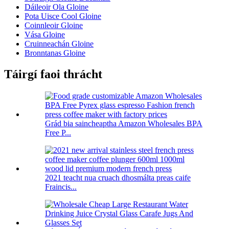
Dáileoir Ola Gloine
Pota Uisce Cool Gloine
Coinnleoir Gloine
Vása Gloine
Cruinneachán Gloine
Bronntanas Gloine
Táirgí faoi thrácht
Grád bia saincheaptha Amazon Wholesales BPA
Free P...
2021 teacht nua cruach dhosmálta preas caife
Fraincis...