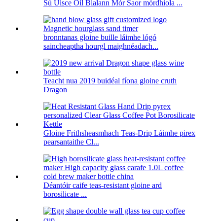
Sú Uisce Óil Bialann Mór Saor mórdhíola ...
bronntanas gloine buille láimhe lógó
saincheaptha hourgl maighnéadach...
Teacht nua 2019 buidéal fíona gloine cruth
Dragon
Gloine Frithsheasmhach Teas-Drip Láimhe pirex
pearsantaithe Cl...
Déantóir caife teas-resistant gloine ard
borosilicate ...