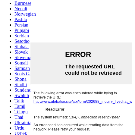
Burmese
Nepali
Norwegian
Pashto
Persian
Punjabi
Serbian
Sesotho
Sinhala
Slovak
Slovenian
Somali
Samoan
Scots Gaelic
Shona
Sindhi
Sundanese
Swahili
Tajik
Tamil
Telugu
Thai
Ukrainian
Urdu
Uzbek