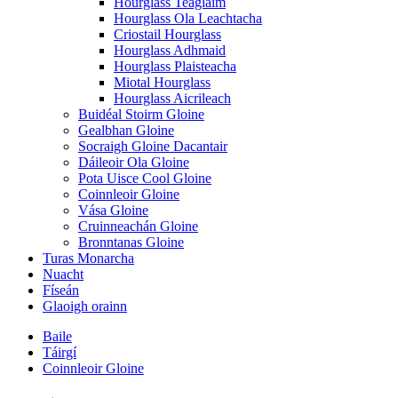
Hourglass Teaglaim
Hourglass Ola Leachtacha
Criostail Hourglass
Hourglass Adhmaid
Hourglass Plaisteacha
Miotal Hourglass
Hourglass Aicrileach
Buidéal Stoirm Gloine
Gealbhan Gloine
Socraigh Gloine Dacantair
Dáileoir Ola Gloine
Pota Uisce Cool Gloine
Coinnleoir Gloine
Vása Gloine
Cruinneachán Gloine
Bronntanas Gloine
Turas Monarcha
Nuacht
Físeán
Glaoigh orainn
Baile
Táirgí
Coinnleoir Gloine