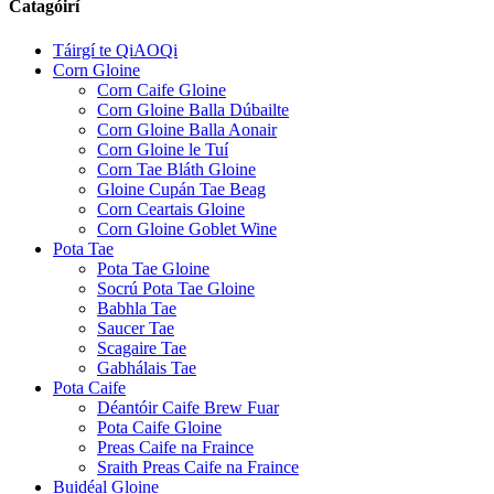
Catagóirí
Táirgí te QiAOQi
Corn Gloine
Corn Caife Gloine
Corn Gloine Balla Dúbailte
Corn Gloine Balla Aonair
Corn Gloine le Tuí
Corn Tae Bláth Gloine
Gloine Cupán Tae Beag
Corn Ceartais Gloine
Corn Gloine Goblet Wine
Pota Tae
Pota Tae Gloine
Socrú Pota Tae Gloine
Babhla Tae
Saucer Tae
Scagaire Tae
Gabhálais Tae
Pota Caife
Déantóir Caife Brew Fuar
Pota Caife Gloine
Preas Caife na Fraince
Sraith Preas Caife na Fraince
Buidéal Gloine