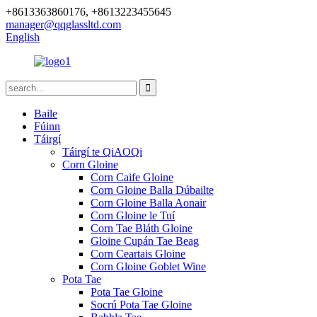
+8613363860176, +8613223455645
manager@qqglassltd.com
English
Baile
Fúinn
Táirgí
Táirgí te QiAOQi
Corn Gloine
Corn Caife Gloine
Corn Gloine Balla Dúbailte
Corn Gloine Balla Aonair
Corn Gloine le Tuí
Corn Tae Bláth Gloine
Gloine Cupán Tae Beag
Corn Ceartais Gloine
Corn Gloine Goblet Wine
Pota Tae
Pota Tae Gloine
Socrú Pota Tae Gloine