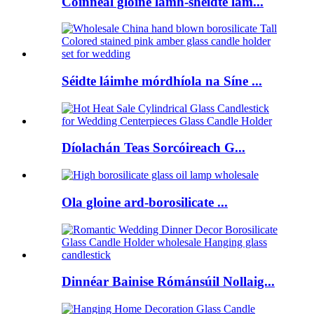
Coinneal gloine lámh-shéidte lam...
Séidte láimhe mórdhíola na Síne ...
Díolachán Teas Sorcóireach G...
Ola gloine ard-borosilicate ...
Dinnéar Bainise Rómánsúil Nollaig...