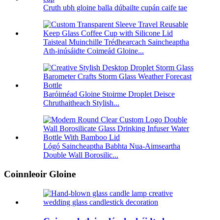
Cruth ubh gloine balla dúbailte cupán caife tae
Taisteal Muinchille Trédhearcach Saincheaptha
Ath-inúsáidte Coimeád Gloine...
Baróiméad Gloine Stoirme Droplet Deisce
Chruthaitheach Stylish...
Lógó Saincheaptha Babhta Nua-Aimseartha
Double Wall Borosilic...
Coinnleoir Gloine