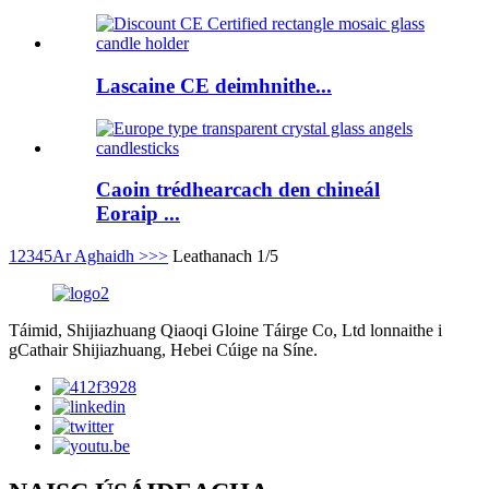
Lascaine CE deimhnithe...
Caoin trédhearcach den chineál
Eoraip ...
1
2
3
4
5
Ar Aghaidh >
>>
Leathanach 1/5
Táimid, Shijiazhuang Qiaoqi Gloine Táirge Co, Ltd lonnaithe i
gCathair Shijiazhuang, Hebei Cúige na Síne.