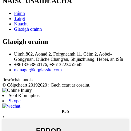
NAISC ÚSÁIDEACHA
Fúinn
Táirgí
Nuacht
Glaoigh orainn
Glaoigh orainn
Uimh.802, Aonad 2, Foirgneamh 11, Céim 2, Aobei-
Gongyuan, Dúiche Chang'an, Shijiazhuang, Hebei, an tSín
+8613363860176, +8613223455645
manager@qqglassltd.com
fiosrúchán anois
© Cóipcheart 20192020 : Gach ceart ar cosaint.
Seol Ríomhphost
Skype
IOS
x