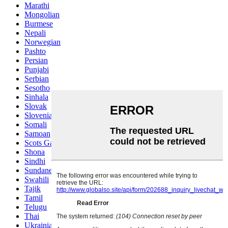
Marathi
Mongolian
Burmese
Nepali
Norwegian
Pashto
Persian
Punjabi
Serbian
Sesotho
Sinhala
Slovak
Slovenian
Somali
Samoan
Scots Gaelic
Shona
Sindhi
Sundanese
Swahili
Tajik
Tamil
Telugu
Thai
Ukrainian