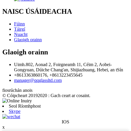
NAISC ÚSÁIDEACHA
Fúinn
Táirgí
Nuacht
Glaoigh orainn
Glaoigh orainn
Uimh.802, Aonad 2, Foirgneamh 11, Céim 2, Aobei-
Gongyuan, Dúiche Chang'an, Shijiazhuang, Hebei, an tSín
+8613363860176, +8613223455645
manager@qqglassltd.com
fiosrúchán anois
© Cóipcheart 20192020 : Gach ceart ar cosaint.
Seol Ríomhphost
Skype
IOS
x