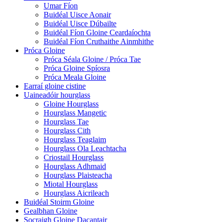
Umar Fíon
Buidéal Uisce Aonair
Buidéal Uisce Dúbailte
Buidéal Fíon Gloine Ceardaíochta
Buidéal Fíon Cruthaithe Ainmhithe
Próca Gloine
Próca Séala Gloine / Próca Tae
Próca Gloine Spíosra
Próca Meala Gloine
Earraí gloine cistine
Uaineadóir hourglass
Gloine Hourglass
Hourglass Mangetic
Hourglass Tae
Hourglass Cith
Hourglass Teaglaim
Hourglass Ola Leachtacha
Criostail Hourglass
Hourglass Adhmaid
Hourglass Plaisteacha
Miotal Hourglass
Hourglass Aicrileach
Buidéal Stoirm Gloine
Gealbhan Gloine
Socraigh Gloine Dacantair