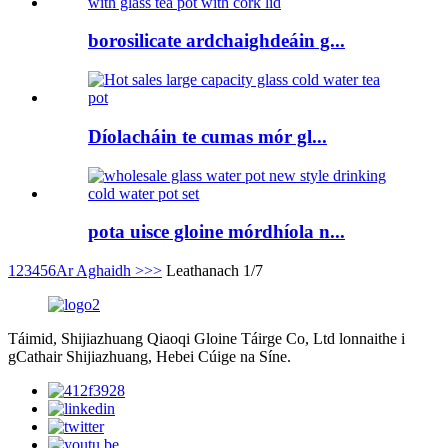
borosilicate ardchaighdeáin g...
Díolacháin te cumas mór gl...
pota uisce gloine mórdhíola n...
1
2
3
4
5
6
Ar Aghaidh >
>>
Leathanach 1/7
Táimid, Shijiazhuang Qiaoqi Gloine Táirge Co, Ltd lonnaithe i
gCathair Shijiazhuang, Hebei Cúige na Síne.