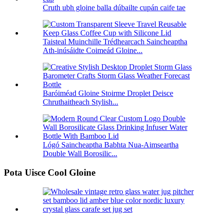
Cruth ubh gloine balla dúbailte cupán caife tae
Taisteal Muinchille Trédhearcach Saincheaptha
Ath-inúsáidte Coimeád Gloine...
Baróiméad Gloine Stoirme Droplet Deisce
Chruthaitheach Stylish...
Lógó Saincheaptha Babhta Nua-Aimseartha
Double Wall Borosilic...
Pota Uisce Cool Gloine