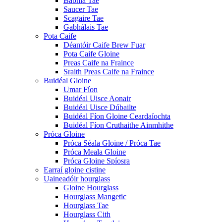
Babhla Tae
Saucer Tae
Scagaire Tae
Gabhálais Tae
Pota Caife
Déantóir Caife Brew Fuar
Pota Caife Gloine
Preas Caife na Fraince
Sraith Preas Caife na Fraince
Buidéal Gloine
Umar Fíon
Buidéal Uisce Aonair
Buidéal Uisce Dúbailte
Buidéal Fíon Gloine Ceardaíochta
Buidéal Fíon Cruthaithe Ainmhithe
Próca Gloine
Próca Séala Gloine / Próca Tae
Próca Meala Gloine
Próca Gloine Spíosra
Earraí gloine cistine
Uaineadóir hourglass
Gloine Hourglass
Hourglass Mangetic
Hourglass Tae
Hourglass Cith