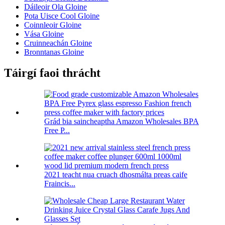
Dáileoir Ola Gloine
Pota Uisce Cool Gloine
Coinnleoir Gloine
Vása Gloine
Cruinneachán Gloine
Bronntanas Gloine
Táirgí faoi thrácht
Grád bia saincheaptha Amazon Wholesales BPA
Free P...
2021 teacht nua cruach dhosmálta preas caife
Fraincis...