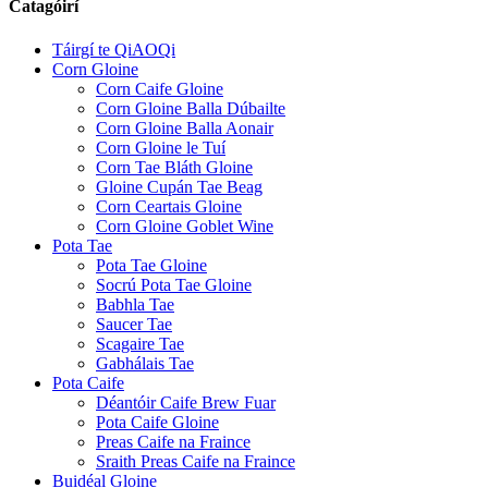
Catagóirí
Táirgí te QiAOQi
Corn Gloine
Corn Caife Gloine
Corn Gloine Balla Dúbailte
Corn Gloine Balla Aonair
Corn Gloine le Tuí
Corn Tae Bláth Gloine
Gloine Cupán Tae Beag
Corn Ceartais Gloine
Corn Gloine Goblet Wine
Pota Tae
Pota Tae Gloine
Socrú Pota Tae Gloine
Babhla Tae
Saucer Tae
Scagaire Tae
Gabhálais Tae
Pota Caife
Déantóir Caife Brew Fuar
Pota Caife Gloine
Preas Caife na Fraince
Sraith Preas Caife na Fraince
Buidéal Gloine