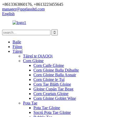
+8613363860176, +8613223455645
manager@qqglassltd.com
English
Baile
Fúinn
Táirgí
Táirgí te QiAOQi
Corn Gloine
Corn Caife Gloine
Corn Gloine Balla Dúbailte
Corn Gloine Balla Aonair
Corn Gloine le Tuí
Corn Tae Bláth Gloine
Gloine Cupán Tae Beag
Corn Ceartais Gloine
Corn Gloine Goblet Wine
Pota Tae
Pota Tae Gloine
Socrú Pota Tae Gloine