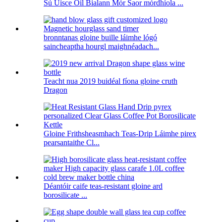
Sú Uisce Óil Bialann Mór Saor mórdhíola ...
bronntanas gloine buille láimhe lógó
saincheaptha hourgl maighnéadach...
Teacht nua 2019 buidéal fíona gloine cruth
Dragon
Gloine Frithsheasmhach Teas-Drip Láimhe pirex
pearsantaithe Cl...
Déantóir caife teas-resistant gloine ard
borosilicate ...