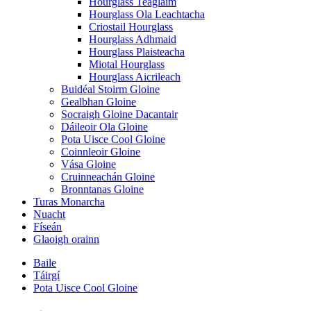
Hourglass Teaglaim
Hourglass Ola Leachtacha
Criostail Hourglass
Hourglass Adhmaid
Hourglass Plaisteacha
Miotal Hourglass
Hourglass Aicrileach
Buidéal Stoirm Gloine
Gealbhan Gloine
Socraigh Gloine Dacantair
Dáileoir Ola Gloine
Pota Uisce Cool Gloine
Coinnleoir Gloine
Vása Gloine
Cruinneachán Gloine
Bronntanas Gloine
Turas Monarcha
Nuacht
Físeán
Glaoigh orainn
Baile
Táirgí
Pota Uisce Cool Gloine