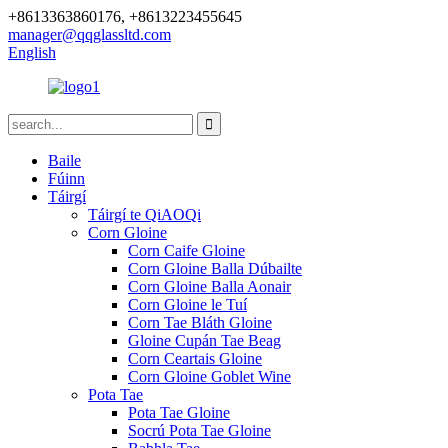
+8613363860176, +8613223455645
manager@qqglassltd.com
English
Baile
Fúinn
Táirgí
Táirgí te QiAOQi
Corn Gloine
Corn Caife Gloine
Corn Gloine Balla Dúbailte
Corn Gloine Balla Aonair
Corn Gloine le Tuí
Corn Tae Bláth Gloine
Gloine Cupán Tae Beag
Corn Ceartais Gloine
Corn Gloine Goblet Wine
Pota Tae
Pota Tae Gloine
Socrú Pota Tae Gloine