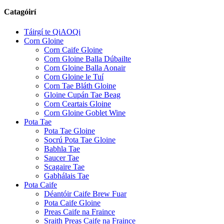
Catagóirí
Táirgí te QiAOQi
Corn Gloine
Corn Caife Gloine
Corn Gloine Balla Dúbailte
Corn Gloine Balla Aonair
Corn Gloine le Tuí
Corn Tae Bláth Gloine
Gloine Cupán Tae Beag
Corn Ceartais Gloine
Corn Gloine Goblet Wine
Pota Tae
Pota Tae Gloine
Socrú Pota Tae Gloine
Babhla Tae
Saucer Tae
Scagaire Tae
Gabhálais Tae
Pota Caife
Déantóir Caife Brew Fuar
Pota Caife Gloine
Preas Caife na Fraince
Sraith Preas Caife na Fraince