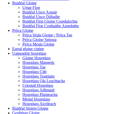
Buidéal Gloine
Umar Fíon
Buidéal Uisce Aonair
Buidéal Uisce Dúbailte
Buidéal Fíon Gloine Ceardaíochta
Buidéal Fíon Cruthaithe Ainmhithe
Próca Gloine
Próca Séala Gloine / Próca Tae
Próca Gloine Spíosra
Próca Meala Gloine
Earraí gloine cistine
Uaineadóir hourglass
Gloine Hourglass
Hourglass Mangetic
Hourglass Tae
Hourglass Cith
Hourglass Teaglaim
Hourglass Ola Leachtacha
Criostail Hourglass
Hourglass Adhmaid
Hourglass Plaisteacha
Miotal Hourglass
Hourglass Aicrileach
Buidéal Stoirm Gloine
Gealbhan Gloine