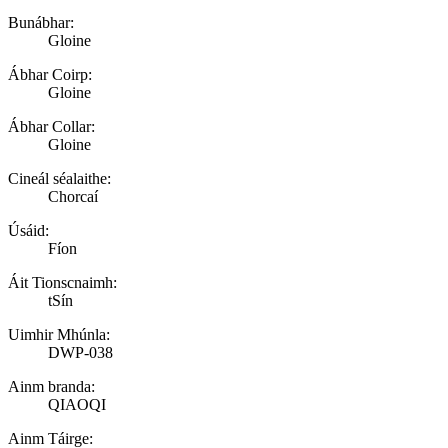
Bunábhar:
Gloine
Ábhar Coirp:
Gloine
Ábhar Collar:
Gloine
Cineál séalaithe:
Chorcaí
Úsáid:
Fíon
Áit Tionscnaimh:
tSín
Uimhir Mhúnla:
DWP-038
Ainm branda:
QIAOQI
Ainm Táirge: