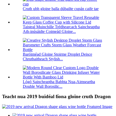
Cruth ubh gloine balla dúbailte cupán caife tae
Taisteal Muinchille Trédhearcach Saincheaptha
Ath-inúsáidte Coimeád Gloine...
Baróiméad Gloine Stoirme Droplet Deisce
Chruthaitheach Stylish...
Lógó Saincheaptha Babhta Nua-Aimseartha
Double Wall Borosilic...
Teacht nua 2019 buidéal fíona gloine cruth Dragon