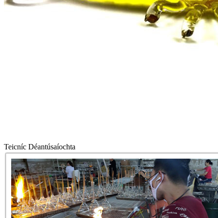
Teicníc Déantúsaíochta