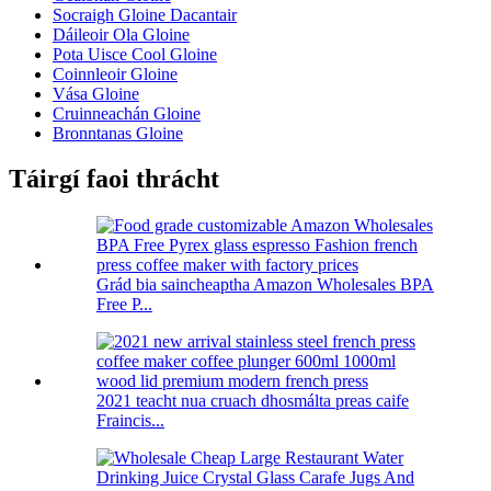
Socraigh Gloine Dacantair
Dáileoir Ola Gloine
Pota Uisce Cool Gloine
Coinnleoir Gloine
Vása Gloine
Cruinneachán Gloine
Bronntanas Gloine
Táirgí faoi thrácht
Grád bia saincheaptha Amazon Wholesales BPA
Free P...
2021 teacht nua cruach dhosmálta preas caife
Fraincis...