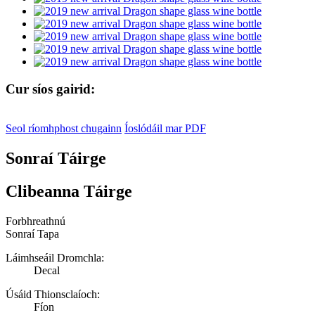
Cur síos gairid:
Seol ríomhphost chugainn
Íoslódáil mar PDF
Sonraí Táirge
Clibeanna Táirge
Forbhreathnú
Sonraí Tapa
Láimhseáil Dromchla:
Decal
Úsáid Thionsclaíoch:
Fíon