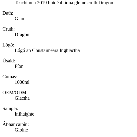
Teacht nua 2019 buidéal fíona gloine cruth Dragon
Dath:
Glan
Cruth:
Dragon
Lógó:
Lógó an Chustaiméara Inghlactha
Úsáid:
Fíon
Cumas:
1000ml
OEM/ODM:
Glactha
Sampla:
Infhaighte
Ábhar caipín:
Gloine