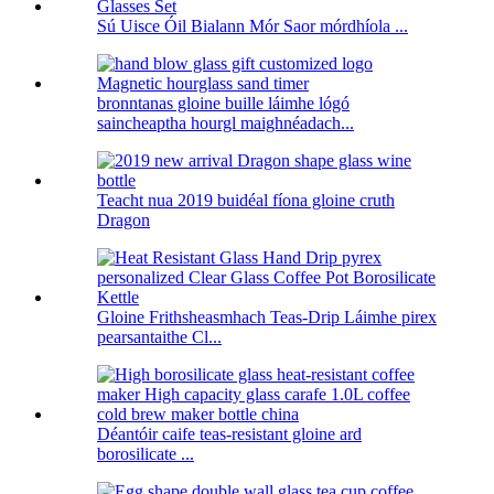
Sú Uisce Óil Bialann Mór Saor mórdhíola ...
bronntanas gloine buille láimhe lógó
saincheaptha hourgl maighnéadach...
Teacht nua 2019 buidéal fíona gloine cruth
Dragon
Gloine Frithsheasmhach Teas-Drip Láimhe pirex
pearsantaithe Cl...
Déantóir caife teas-resistant gloine ard
borosilicate ...