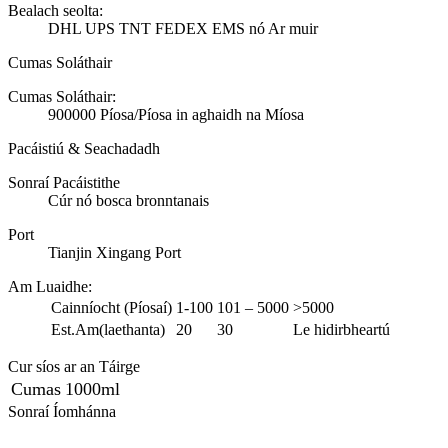
Bealach seolta:
DHL UPS TNT FEDEX EMS nó Ar muir
Cumas Soláthair
Cumas Soláthair:
900000 Píosa/Píosa in aghaidh na Míosa
Pacáistiú & Seachadadh
Sonraí Pacáistithe
Cúr nó bosca bronntanais
Port
Tianjin Xingang Port
Am Luaidhe
:
Cainníocht (Píosaí)
1-100
101 – 5000
>5000
Est.Am(laethanta)
20
30
Le hidirbheartú
Cur síos ar an Táirge
Cumas
1000ml
Sonraí Íomhánna