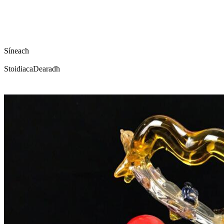
Síneach
Stoidiaca
Dearadh