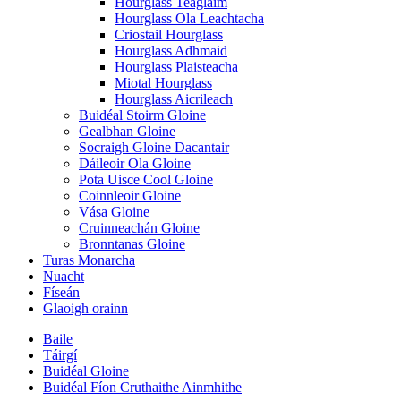
Hourglass Teaglaim
Hourglass Ola Leachtacha
Criostail Hourglass
Hourglass Adhmaid
Hourglass Plaisteacha
Miotal Hourglass
Hourglass Aicrileach
Buidéal Stoirm Gloine
Gealbhan Gloine
Socraigh Gloine Dacantair
Dáileoir Ola Gloine
Pota Uisce Cool Gloine
Coinnleoir Gloine
Vása Gloine
Cruinneachán Gloine
Bronntanas Gloine
Turas Monarcha
Nuacht
Físeán
Glaoigh orainn
Baile
Táirgí
Buidéal Gloine
Buidéal Fíon Cruthaithe Ainmhithe