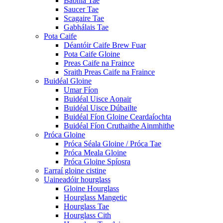
Babhla Tae
Saucer Tae
Scagaire Tae
Gabhálais Tae
Pota Caife
Déantóir Caife Brew Fuar
Pota Caife Gloine
Preas Caife na Fraince
Sraith Preas Caife na Fraince
Buidéal Gloine
Umar Fíon
Buidéal Uisce Aonair
Buidéal Uisce Dúbailte
Buidéal Fíon Gloine Ceardaíochta
Buidéal Fíon Cruthaithe Ainmhithe
Próca Gloine
Próca Séala Gloine / Próca Tae
Próca Meala Gloine
Próca Gloine Spíosra
Earraí gloine cistine
Uaineadóir hourglass
Gloine Hourglass
Hourglass Mangetic
Hourglass Tae
Hourglass Cith