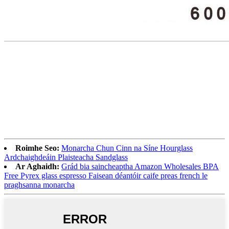
Roimhe Seo:
Monarcha Chun Cinn na Síne Hourglass
Ardchaighdeáin Plaisteacha Sandglass
Ar Aghaidh:
Grád bia saincheaptha Amazon Wholesales BPA
Free Pyrex glass espresso Faisean déantóir caife preas french le
praghsanna monarcha