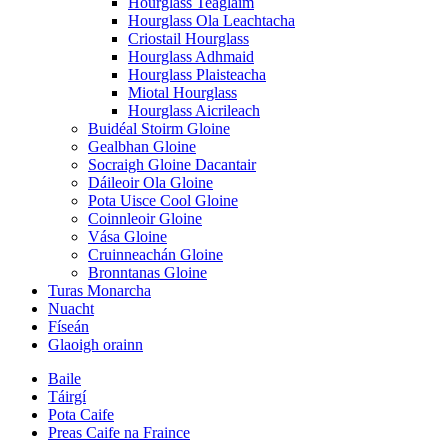
Hourglass Teaglaim
Hourglass Ola Leachtacha
Criostail Hourglass
Hourglass Adhmaid
Hourglass Plaisteacha
Miotal Hourglass
Hourglass Aicrileach
Buidéal Stoirm Gloine
Gealbhan Gloine
Socraigh Gloine Dacantair
Dáileoir Ola Gloine
Pota Uisce Cool Gloine
Coinnleoir Gloine
Vása Gloine
Cruinneachán Gloine
Bronntanas Gloine
Turas Monarcha
Nuacht
Físeán
Glaoigh orainn
Baile
Táirgí
Pota Caife
Preas Caife na Fraince