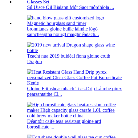
Sú Uisce Óil Bialann Mór Saor mórdhíola ...
bronntanas gloine buille láimhe lógó
saincheaptha hourgl maighnéadach...
Teacht nua 2019 buidéal fíona gloine cruth
Dragon
Gloine Frithsheasmhach Teas-Drip Láimhe pirex
pearsantaithe Cl...
Déantóir caife teas-resistant gloine ard
borosilicate ...