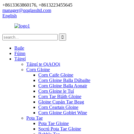
+8613363860176, +8613223455645
manager@qqglassltd.com
English
Baile
Fúinn
Táirgí
Táirgí te QiAOQi
Corn Gloine
Corn Caife Gloine
Corn Gloine Balla Dúbailte
Corn Gloine Balla Aonair
Corn Gloine le Tuí
Corn Tae Bláth Gloine
Gloine Cupán Tae Beag
Corn Ceartais Gloine
Corn Gloine Goblet Wine
Pota Tae
Pota Tae Gloine
Socrú Pota Tae Gloine