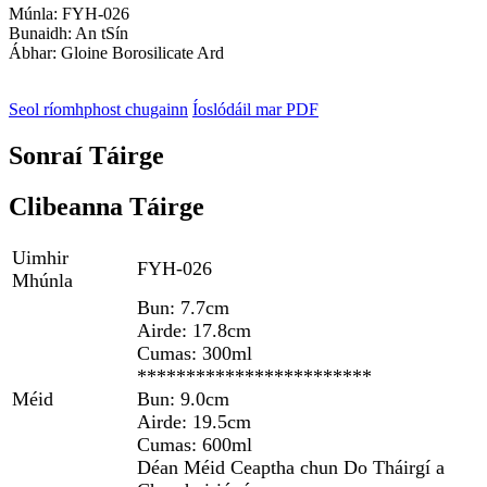
Múnla: FYH-026
Bunaidh: An tSín
Ábhar: Gloine Borosilicate Ard
Seol ríomhphost chugainn
Íoslódáil mar PDF
Sonraí Táirge
Clibeanna Táirge
Uimhir
FYH-026
Mhúnla
Bun: 7.7cm
Airde: 17.8cm
Cumas: 300ml
************************
Méid
Bun: 9.0cm
Airde: 19.5cm
Cumas: 600ml
Déan Méid Ceaptha chun Do Tháirgí a