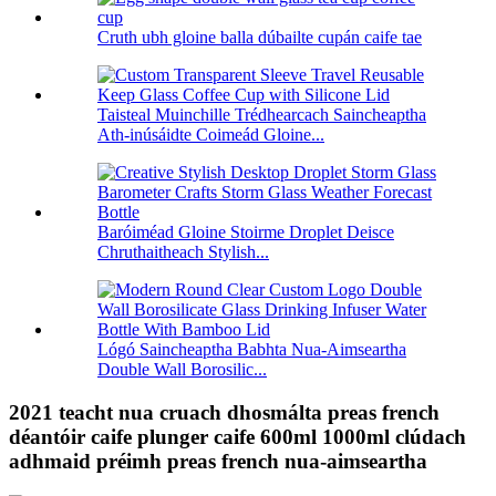
Cruth ubh gloine balla dúbailte cupán caife tae
Taisteal Muinchille Trédhearcach Saincheaptha
Ath-inúsáidte Coimeád Gloine...
Baróiméad Gloine Stoirme Droplet Deisce
Chruthaitheach Stylish...
Lógó Saincheaptha Babhta Nua-Aimseartha
Double Wall Borosilic...
2021 teacht nua cruach dhosmálta preas french
déantóir caife plunger caife 600ml 1000ml clúdach
adhmaid préimh preas french nua-aimseartha