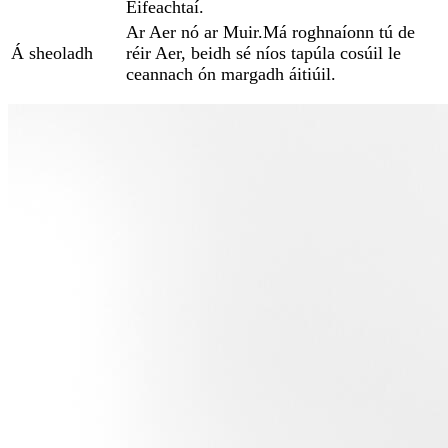
Éifeachtaí.
Ar Aer nó ar Muir.Má roghnaíonn tú de
Á sheoladh
réir Aer, beidh sé níos tapúla cosúil le
ceannach ón margadh áitiúil.