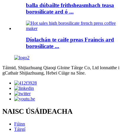
balla dúbailte frithsheasmhach teasa
borosilicate ard ó ...
Díolachán te caife preas Fraincis ard
borosilicate ...
Táimid, Shijiazhuang Qiaoqi Gloine Táirge Co, Ltd lonnaithe i
gCathair Shijiazhuang, Hebei Cúige na Síne.
NAISC ÚSÁIDEACHA
Fúinn
Táirgí