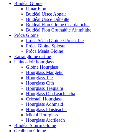
Buidéal Gloine
Umar Fíon
Buidéal Uisce Aonair
Buidéal Uisce Dúbailte
Buidéal Fíon Gloine Ceardaíochta
Buidéal Fíon Cruthaithe Ainmhithe
Próca Gloine
Próca Séala Gloine / Próca Tae
Próca Gloine Spíosra
Próca Meala Gloine
Earraí gloine cistine
Uaineadóir hourglass
Gloine Hourglass
Hourglass Mangetic
Hourglass Tae
Hourglass Cith
Hourglass Teaglaim
Hourglass Ola Leachtacha
Criostail Hourglass
Hourglass Adhmaid
Hourglass Plaisteacha
Miotal Hourglass
Hourglass Aicrileach
Buidéal Stoirm Gloine
Gealbhan Gloine