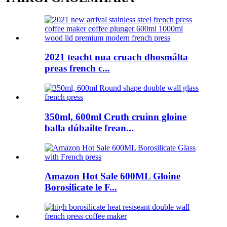
2021 teacht nua cruach dhosmálta
preas french c...
350ml, 600ml Cruth cruinn gloine
balla dúbailte frean...
Amazon Hot Sale 600ML Gloine
Borosilicate le F...