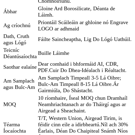
Chomhoiriúnú.
Gloine Ard Borosilicate, Déanta de
Ábhar
Láimh.
Priontáil Scáileáin ar ghloine nó Engrave
Ag críochnú
LOGO ar adhmaid
Dath, Cruth
Fáilte Saincheaptha, Lig Do Lógó Uathúil.
agus Lógó
Teicníc
Buille Láimhe
Déantúsaíochta
Dear comhaid i bhformáid AI, CDR,
Saothar ealaíne
PDF.Cuir Do Dhea-Idéalach i Réaltacht.
Am Samplach Timpeall 3-5 Lá Oibre;
Am Samplach
Bulc-Am Timpeall 8-15 Lá Oibre.Ár
agus Bulc-Am
Gairmiúla, Do Shástacht.
10 ríomhaire, Íseal MOQ chun Dramhaíl
MOQ
Neamhriachtanach ar do Tháirgí agus ar
Airgead a Sheachaint.
T/T, Western Union, Airgead Tirim, is
Téarma
féidir cinn eile a idirbheartú.Níl ach 30%
Íocaíochta
Éarlais, Déan Do Chaipiteal Snámh Níos