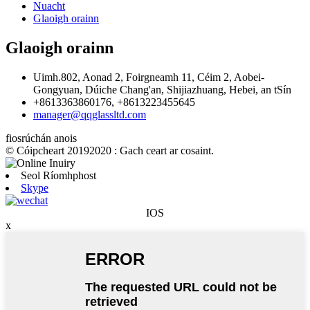
Nuacht
Glaoigh orainn
Glaoigh orainn
Uimh.802, Aonad 2, Foirgneamh 11, Céim 2, Aobei-
Gongyuan, Dúiche Chang'an, Shijiazhuang, Hebei, an tSín
+8613363860176, +8613223455645
manager@qqglassltd.com
fiosrúchán anois
© Cóipcheart 20192020 : Gach ceart ar cosaint.
Seol Ríomhphost
Skype
IOS
x