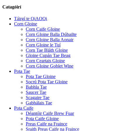
Catagóirí
Táirgí te QiAOQi
Corn Gloine
Corn Caife Gloine
Corn Gloine Balla Dúbailte
Corn Gloine Balla Aonair
Corn Gloine le Tuí
Corn Tae Bláth Gloine
Gloine Cupán Tae Beag
Corn Ceartais Gloine
Corn Gloine Goblet Wine
Pota Tae
Pota Tae Gloine
Socrú Pota Tae Gloine
Babhla Tae
Saucer Tae
Scagaire Tae
Gabhálais Tae
Pota Caife
Déantóir Caife Brew Fuar
Pota Caife Gloine
Preas Caife na Fraince
Sraith Preas Caife na Fraince