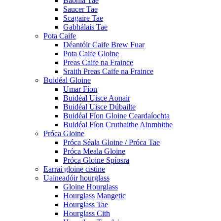
Babhla Tae
Saucer Tae
Scagaire Tae
Gabhálais Tae
Pota Caife
Déantóir Caife Brew Fuar
Pota Caife Gloine
Preas Caife na Fraince
Sraith Preas Caife na Fraince
Buidéal Gloine
Umar Fíon
Buidéal Uisce Aonair
Buidéal Uisce Dúbailte
Buidéal Fíon Gloine Ceardaíochta
Buidéal Fíon Cruthaithe Ainmhithe
Próca Gloine
Próca Séala Gloine / Próca Tae
Próca Meala Gloine
Próca Gloine Spíosra
Earraí gloine cistine
Uaineadóir hourglass
Gloine Hourglass
Hourglass Mangetic
Hourglass Tae
Hourglass Cith