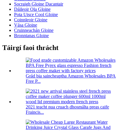
Socraigh Gloine Dacantair
Dáileoir Ola Gloine
Pota Uisce Cool Gloine
Coinnleoir Gloine
Vása Gloine
Cruinneachán Gloine
Bronntanas Gloine
Táirgí faoi thrácht
Grád bia saincheaptha Amazon Wholesales BPA
Free P...
2021 teacht nua cruach dhosmálta preas caife
Fraincis...