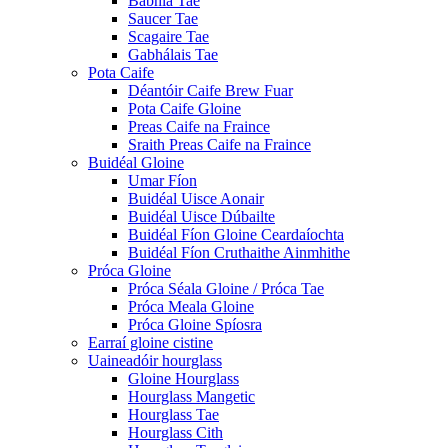
Babhla Tae
Saucer Tae
Scagaire Tae
Gabhálais Tae
Pota Caife
Déantóir Caife Brew Fuar
Pota Caife Gloine
Preas Caife na Fraince
Sraith Preas Caife na Fraince
Buidéal Gloine
Umar Fíon
Buidéal Uisce Aonair
Buidéal Uisce Dúbailte
Buidéal Fíon Gloine Ceardaíochta
Buidéal Fíon Cruthaithe Ainmhithe
Próca Gloine
Próca Séala Gloine / Próca Tae
Próca Meala Gloine
Próca Gloine Spíosra
Earraí gloine cistine
Uaineadóir hourglass
Gloine Hourglass
Hourglass Mangetic
Hourglass Tae
Hourglass Cith