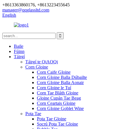
+8613363860176, +8613223455645
manager@qqglassltd.com
English
Baile
Fúinn
Táirgí
Táirgí te QiAOQi
Corn Gloine
Corn Caife Gloine
Corn Gloine Balla Dúbailte
Corn Gloine Balla Aonair
Corn Gloine le Tuí
Corn Tae Bláth Gloine
Gloine Cupán Tae Beag
Corn Ceartais Gloine
Corn Gloine Goblet Wine
Pota Tae
Pota Tae Gloine
Socrú Pota Tae Gloine