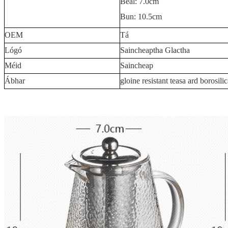
Béal: 7.0cm
Bun: 10.5cm
OEM
Tá
Lógó
Saincheaptha Glactha
Méid
Saincheap
Ábhar
gloine resistant teasa ard borosilic