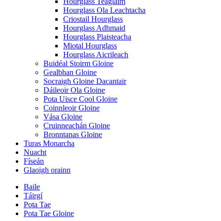
Hourglass Teaglaim
Hourglass Ola Leachtacha
Criostail Hourglass
Hourglass Adhmaid
Hourglass Plaisteacha
Miotal Hourglass
Hourglass Aicrileach
Buidéal Stoirm Gloine
Gealbhan Gloine
Socraigh Gloine Dacantair
Dáileoir Ola Gloine
Pota Uisce Cool Gloine
Coinnleoir Gloine
Vása Gloine
Cruinneachán Gloine
Bronntanas Gloine
Turas Monarcha
Nuacht
Físeán
Glaoigh orainn
Baile
Táirgí
Pota Tae
Pota Tae Gloine