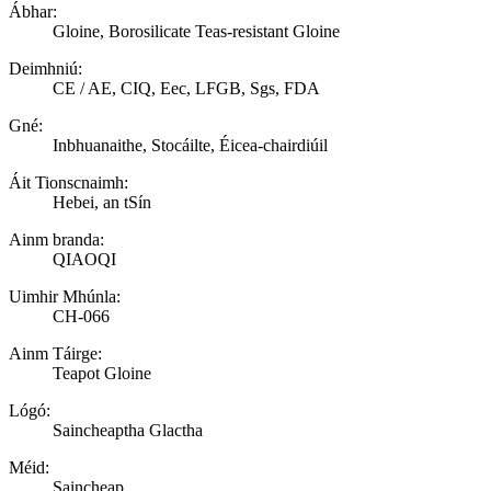
Ábhar:
Gloine, Borosilicate Teas-resistant Gloine
Deimhniú:
CE / AE, CIQ, Eec, LFGB, Sgs, FDA
Gné:
Inbhuanaithe, Stocáilte, Éicea-chairdiúil
Áit Tionscnaimh:
Hebei, an tSín
Ainm branda:
QIAOQI
Uimhir Mhúnla:
CH-066
Ainm Táirge:
Teapot Gloine
Lógó:
Saincheaptha Glactha
Méid:
Saincheap