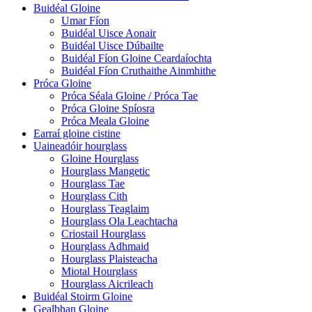
Buidéal Gloine
Umar Fíon
Buidéal Uisce Aonair
Buidéal Uisce Dúbailte
Buidéal Fíon Gloine Ceardaíochta
Buidéal Fíon Cruthaithe Ainmhithe
Próca Gloine
Próca Séala Gloine / Próca Tae
Próca Gloine Spíosra
Próca Meala Gloine
Earraí gloine cistine
Uaineadóir hourglass
Gloine Hourglass
Hourglass Mangetic
Hourglass Tae
Hourglass Cith
Hourglass Teaglaim
Hourglass Ola Leachtacha
Criostail Hourglass
Hourglass Adhmaid
Hourglass Plaisteacha
Miotal Hourglass
Hourglass Aicrileach
Buidéal Stoirm Gloine
Gealbhan Gloine