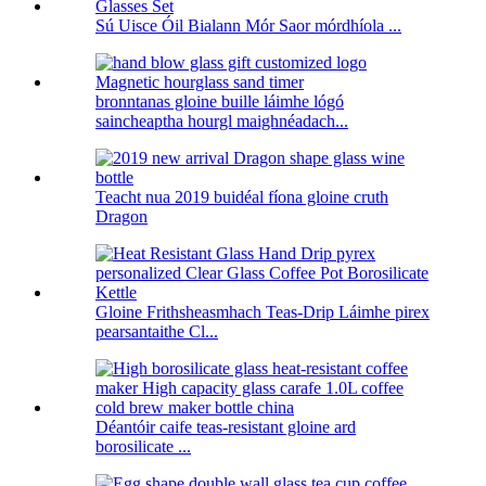
Sú Uisce Óil Bialann Mór Saor mórdhíola ...
bronntanas gloine buille láimhe lógó
saincheaptha hourgl maighnéadach...
Teacht nua 2019 buidéal fíona gloine cruth
Dragon
Gloine Frithsheasmhach Teas-Drip Láimhe pirex
pearsantaithe Cl...
Déantóir caife teas-resistant gloine ard
borosilicate ...