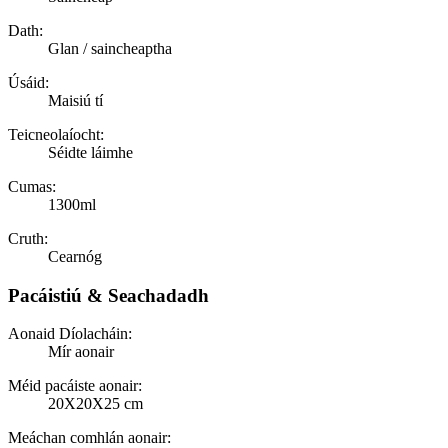
Dath:
Glan / saincheaptha
Úsáid:
Maisiú tí
Teicneolaíocht:
Séidte láimhe
Cumas:
1300ml
Cruth:
Cearnóg
Pacáistiú & Seachadadh
Aonaid Díolacháin:
Mír aonair
Méid pacáiste aonair:
20X20X25 cm
Meáchan comhlán aonair: