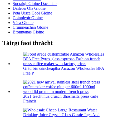
Socraigh Gloine Dacantair
Dáileoir Ola Gloine
Pota Uisce Cool Gloine
Coinnleoir Gloine
Vása Gloine
Cruinneachán Gloine
Bronntanas Gloine
Táirgí faoi thrácht
Grád bia saincheaptha Amazon Wholesales BPA
Free P...
2021 teacht nua cruach dhosmálta preas caife
Fraincis...