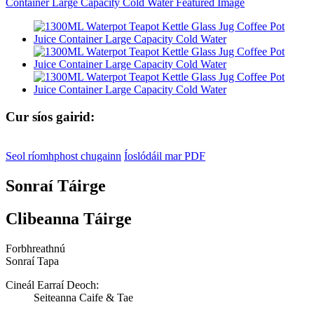
Cur síos gairid:
Seol ríomhphost chugainn
Íoslódáil mar PDF
Sonraí Táirge
Clibeanna Táirge
Forbhreathnú
Sonraí Tapa
Cineál Earraí Deoch:
Seiteanna Caife & Tae