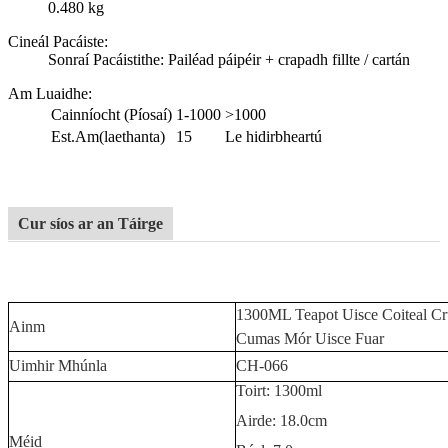
0.480 kg
Cineál Pacáiste:
Sonraí Pacáistithe: Pailéad páipéir + crapadh fillte / cartán
Am Luaidhe
:
Cainníocht (Píosaí)
1-1000
>1000
Est.Am(laethanta)
15
Le hidirbheartú
Cur síos ar an Táirge
1300ML Teapot Uisce Coiteal Cr
Ainm
Cumas Mór Uisce Fuar
Uimhir Mhúnla
CH-066
Toirt: 1300ml
Airde: 18.0cm
Méid