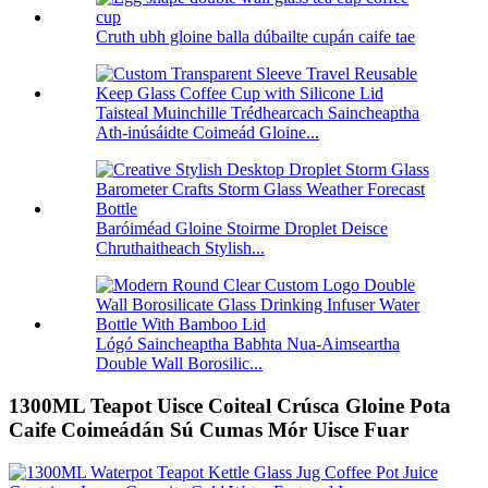
Cruth ubh gloine balla dúbailte cupán caife tae
Taisteal Muinchille Trédhearcach Saincheaptha
Ath-inúsáidte Coimeád Gloine...
Baróiméad Gloine Stoirme Droplet Deisce
Chruthaitheach Stylish...
Lógó Saincheaptha Babhta Nua-Aimseartha
Double Wall Borosilic...
1300ML Teapot Uisce Coiteal Crúsca Gloine Pota
Caife Coimeádán Sú Cumas Mór Uisce Fuar