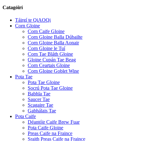
Catagóirí
Táirgí te QiAOQi
Corn Gloine
Corn Caife Gloine
Corn Gloine Balla Dúbailte
Corn Gloine Balla Aonair
Corn Gloine le Tuí
Corn Tae Bláth Gloine
Gloine Cupán Tae Beag
Corn Ceartais Gloine
Corn Gloine Goblet Wine
Pota Tae
Pota Tae Gloine
Socrú Pota Tae Gloine
Babhla Tae
Saucer Tae
Scagaire Tae
Gabhálais Tae
Pota Caife
Déantóir Caife Brew Fuar
Pota Caife Gloine
Preas Caife na Fraince
Sraith Preas Caife na Fraince