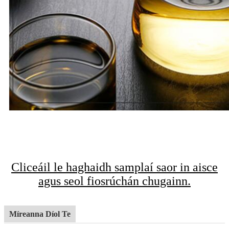
Cliceáil le haghaidh samplaí saor in aisce
agus seol fiosrúchán chugainn.
Míreanna Díol Te