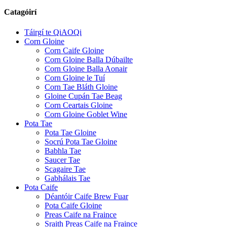
Catagóirí
Táirgí te QiAOQi
Corn Gloine
Corn Caife Gloine
Corn Gloine Balla Dúbailte
Corn Gloine Balla Aonair
Corn Gloine le Tuí
Corn Tae Bláth Gloine
Gloine Cupán Tae Beag
Corn Ceartais Gloine
Corn Gloine Goblet Wine
Pota Tae
Pota Tae Gloine
Socrú Pota Tae Gloine
Babhla Tae
Saucer Tae
Scagaire Tae
Gabhálais Tae
Pota Caife
Déantóir Caife Brew Fuar
Pota Caife Gloine
Preas Caife na Fraince
Sraith Preas Caife na Fraince