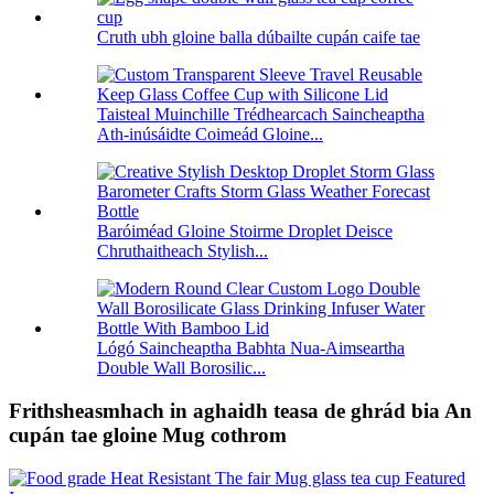
Cruth ubh gloine balla dúbailte cupán caife tae
Taisteal Muinchille Trédhearcach Saincheaptha
Ath-inúsáidte Coimeád Gloine...
Baróiméad Gloine Stoirme Droplet Deisce
Chruthaitheach Stylish...
Lógó Saincheaptha Babhta Nua-Aimseartha
Double Wall Borosilic...
Frithsheasmhach in aghaidh teasa de ghrád bia An
cupán tae gloine Mug cothrom