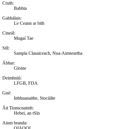
Cruth:
Babhta
Gabhálais:
Le Ceann ar bith
Cineál:
Mugaí Tae
Stíl:
Sampla Clasaiceach, Nua-Aimseartha
Ábhar:
Gloine
Deimhniú:
LFGB, FDA
Gné:
Inbhuanaithe, Stocáilte
Áit Tionscnaimh:
Hebei, an tSín
Ainm branda:
QIAOQI