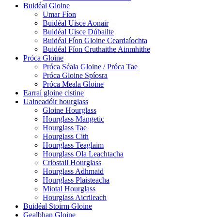
Buidéal Gloine
Umar Fíon
Buidéal Uisce Aonair
Buidéal Uisce Dúbailte
Buidéal Fíon Gloine Ceardaíochta
Buidéal Fíon Cruthaithe Ainmhithe
Próca Gloine
Próca Séala Gloine / Próca Tae
Próca Gloine Spíosra
Próca Meala Gloine
Earraí gloine cistine
Uaineadóir hourglass
Gloine Hourglass
Hourglass Mangetic
Hourglass Tae
Hourglass Cith
Hourglass Teaglaim
Hourglass Ola Leachtacha
Criostail Hourglass
Hourglass Adhmaid
Hourglass Plaisteacha
Miotal Hourglass
Hourglass Aicrileach
Buidéal Stoirm Gloine
Gealbhan Gloine