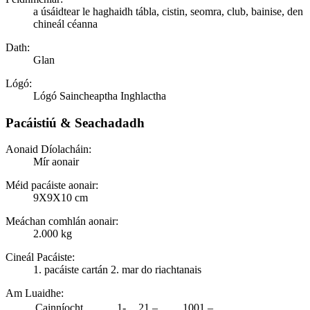
a úsáidtear le haghaidh tábla, cistin, seomra, club, bainise, den
chineál céanna
Dath:
Glan
Lógó:
Lógó Saincheaptha Inghlactha
Pacáistiú & Seachadadh
Aonaid Díolacháin:
Mír aonair
Méid pacáiste aonair:
9X9X10 cm
Meáchan comhlán aonair:
2.000 kg
Cineál Pacáiste:
1. pacáiste cartán 2. mar do riachtanais
Am Luaidhe
:
Cainníocht
1-
21 –
1001 –