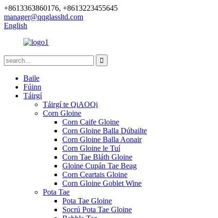
+8613363860176, +8613223455645
manager@qqglassltd.com
English
Baile
Fúinn
Táirgí
Táirgí te QiAOQi
Corn Gloine
Corn Caife Gloine
Corn Gloine Balla Dúbailte
Corn Gloine Balla Aonair
Corn Gloine le Tuí
Corn Tae Bláth Gloine
Gloine Cupán Tae Beag
Corn Ceartais Gloine
Corn Gloine Goblet Wine
Pota Tae
Pota Tae Gloine
Socrú Pota Tae Gloine