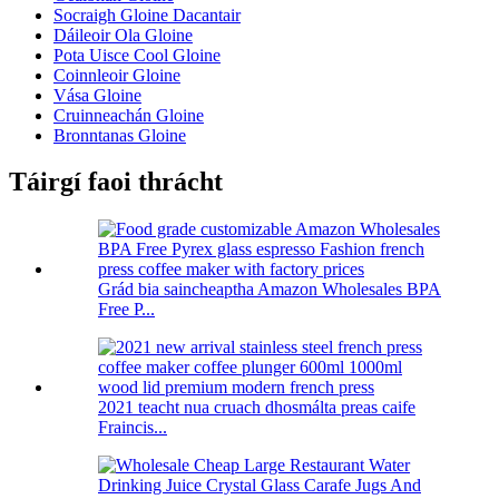
Socraigh Gloine Dacantair
Dáileoir Ola Gloine
Pota Uisce Cool Gloine
Coinnleoir Gloine
Vása Gloine
Cruinneachán Gloine
Bronntanas Gloine
Táirgí faoi thrácht
Grád bia saincheaptha Amazon Wholesales BPA
Free P...
2021 teacht nua cruach dhosmálta preas caife
Fraincis...