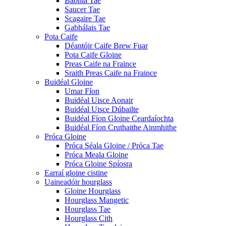
Babhla Tae
Saucer Tae
Scagaire Tae
Gabhálais Tae
Pota Caife
Déantóir Caife Brew Fuar
Pota Caife Gloine
Preas Caife na Fraince
Sraith Preas Caife na Fraince
Buidéal Gloine
Umar Fíon
Buidéal Uisce Aonair
Buidéal Uisce Dúbailte
Buidéal Fíon Gloine Ceardaíochta
Buidéal Fíon Cruthaithe Ainmhithe
Próca Gloine
Próca Séala Gloine / Próca Tae
Próca Meala Gloine
Próca Gloine Spíosra
Earraí gloine cistine
Uaineadóir hourglass
Gloine Hourglass
Hourglass Mangetic
Hourglass Tae
Hourglass Cith