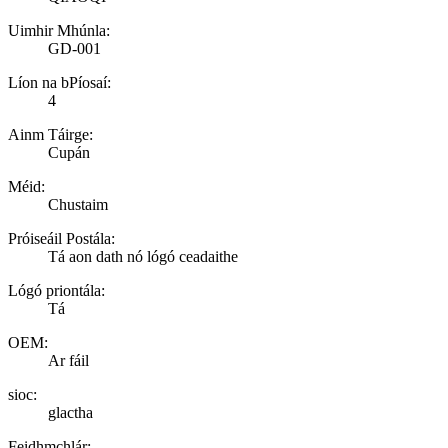
Uimhir Mhúnla:
GD-001
Líon na bPíosaí:
4
Ainm Táirge:
Cupán
Méid:
Chustaim
Próiseáil Postála:
Tá aon dath nó lógó ceadaithe
Lógó priontála:
Tá
OEM:
Ar fáil
sioc:
glactha
Feidhmchlár: