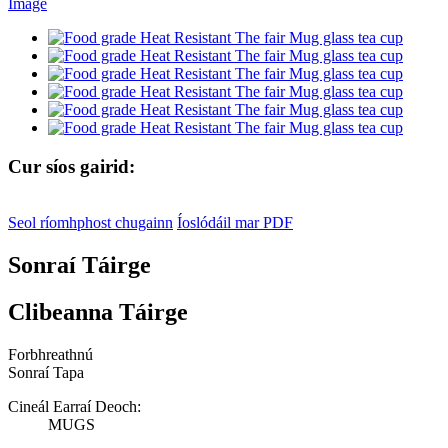
Cur síos gairid:
Seol ríomhphost chugainn
Íoslódáil mar PDF
Sonraí Táirge
Clibeanna Táirge
Forbhreathnú
Sonraí Tapa
Cineál Earraí Deoch:
MUGS