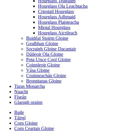
Hourglass Teaglaim
Hourglass Ola Leachtacha
Criostail Hourglass
Hourglass Adhmaid
Hourglass Plaisteacha
Miotal Hourglass
Hourglass Aicrileach
Buidéal Stoirm Gloine
Gealbhan Gloine
Socraigh Gloine Dacantair
Dáileoir Ola Gloine
Pota Uisce Cool Gloine
Coinnleoir Gloine
Vása Gloine
Cruinneachán Gloine
Bronntanas Gloine
Turas Monarcha
Nuacht
Físeán
Glaoigh orainn
Baile
Táirgí
Corn Gloine
Corn Ceartais Gloine