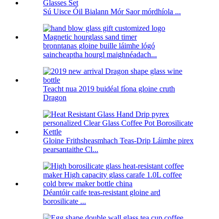
Sú Uisce Óil Bialann Mór Saor mórdhíola ...
bronntanas gloine buille láimhe lógó
saincheaptha hourgl maighnéadach...
Teacht nua 2019 buidéal fíona gloine cruth
Dragon
Gloine Frithsheasmhach Teas-Drip Láimhe pirex
pearsantaithe Cl...
Déantóir caife teas-resistant gloine ard
borosilicate ...