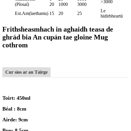
>3000
(Píosaí)
20
1000
3000
Le
Est.Am(laethanta)
15
20
25
hidirbheartú
Frithsheasmhach in aghaidh teasa de
ghrád bia An cupán tae gloine Mug
cothrom
Cur síos ar an Táirge
Toirt: 450ml
Béal : 8cm
Airde: 9cm
Bun: 8.5cm