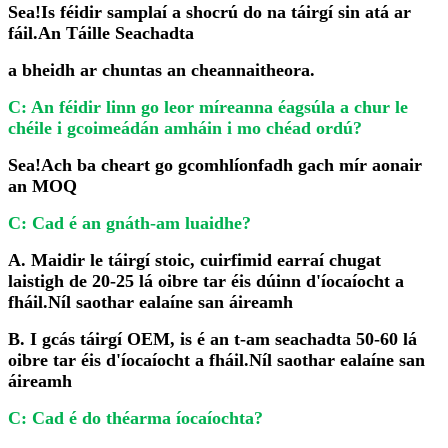
Sea!Is féidir samplaí a shocrú do na táirgí sin atá ar
fáil.An Táille Seachadta
a bheidh ar chuntas an cheannaitheora.
C: An féidir linn go leor míreanna éagsúla a chur le
chéile i gcoimeádán amháin i mo chéad ordú?
Sea!Ach ba cheart go gcomhlíonfadh gach mír aonair
an MOQ
C: Cad é an gnáth-am luaidhe?
A. Maidir le táirgí stoic, cuirfimid earraí chugat
laistigh de 20-25 lá oibre tar éis dúinn d'íocaíocht a
fháil.Níl saothar ealaíne san áireamh
B. I gcás táirgí OEM, is é an t-am seachadta 50-60 lá
oibre tar éis d'íocaíocht a fháil.Níl saothar ealaíne san
áireamh
C: Cad é do théarma íocaíochta?