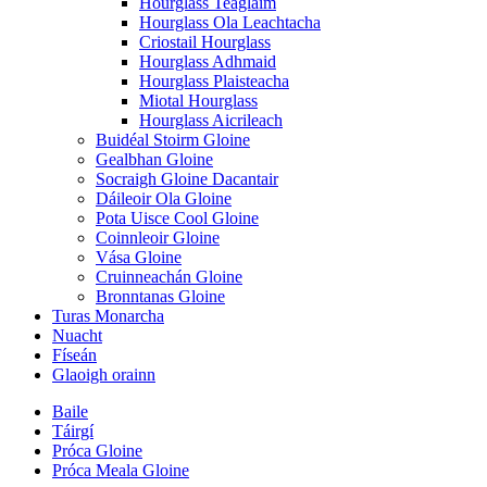
Hourglass Teaglaim
Hourglass Ola Leachtacha
Criostail Hourglass
Hourglass Adhmaid
Hourglass Plaisteacha
Miotal Hourglass
Hourglass Aicrileach
Buidéal Stoirm Gloine
Gealbhan Gloine
Socraigh Gloine Dacantair
Dáileoir Ola Gloine
Pota Uisce Cool Gloine
Coinnleoir Gloine
Vása Gloine
Cruinneachán Gloine
Bronntanas Gloine
Turas Monarcha
Nuacht
Físeán
Glaoigh orainn
Baile
Táirgí
Próca Gloine
Próca Meala Gloine