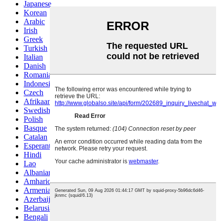
Japanese
Korean
Arabic
Irish
Greek
Turkish
Italian
Danish
Romanian
Indonesian
Czech
Afrikaans
Swedish
Polish
Basque
Catalan
Esperanto
Hindi
Lao
Albanian
Amharic
Armenian
Azerbaijani
Belarusian
Bengali