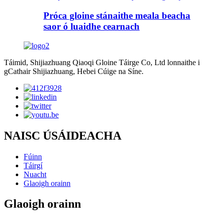
Próca gloine stánaithe meala beacha
saor ó luaidhe cearnach
Táimid, Shijiazhuang Qiaoqi Gloine Táirge Co, Ltd lonnaithe i
gCathair Shijiazhuang, Hebei Cúige na Síne.
NAISC ÚSÁIDEACHA
Fúinn
Táirgí
Nuacht
Glaoigh orainn
Glaoigh orainn