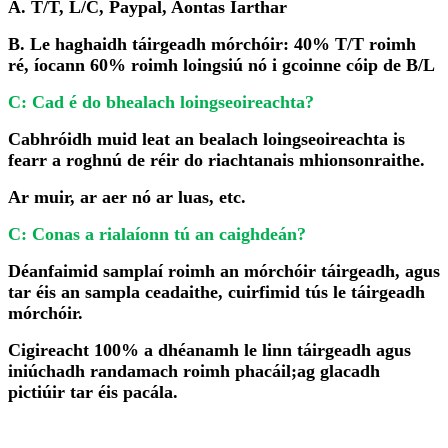
A. T/T, L/C, Paypal, Aontas Iarthar
B. Le haghaidh táirgeadh mórchóir: 40% T/T roimh
ré, íocann 60% roimh loingsiú nó i gcoinne cóip de B/L
C: Cad é do bhealach loingseoireachta?
Cabhróidh muid leat an bealach loingseoireachta is
fearr a roghnú de réir do riachtanais mhionsonraithe.
Ar muir, ar aer nó ar luas, etc.
C: Conas a rialaíonn tú an caighdeán?
Déanfaimid samplaí roimh an mórchóir táirgeadh, agus
tar éis an sampla ceadaithe, cuirfimid tús le táirgeadh
mórchóir.
Cigireacht 100% a dhéanamh le linn táirgeadh agus
iniúchadh randamach roimh phacáil;ag glacadh
pictiúir tar éis pacála.