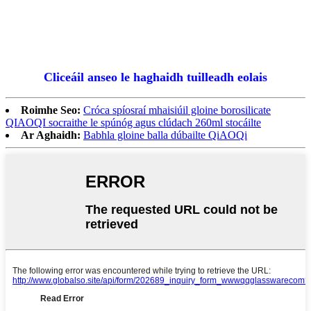
Cliceáil anseo le haghaidh tuilleadh eolais
Roimhe Seo:
Cróca spíosraí mhaisiúil gloine borosilicate
QIAOQI socraithe le spúnóg agus clúdach 260ml stocáilte
Ar Aghaidh:
Babhla gloine balla dúbailte QiAOQi