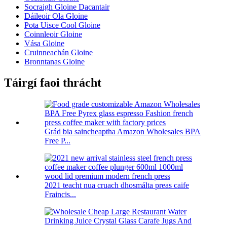
Socraigh Gloine Dacantair
Dáileoir Ola Gloine
Pota Uisce Cool Gloine
Coinnleoir Gloine
Vása Gloine
Cruinneachán Gloine
Bronntanas Gloine
Táirgí faoi thrácht
Grád bia saincheaptha Amazon Wholesales BPA
Free P...
2021 teacht nua cruach dhosmálta preas caife
Fraincis...