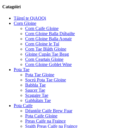
Catagóirí
Táirgí te QiAOQi
Corn Gloine
Corn Caife Gloine
Corn Gloine Balla Dúbailte
Corn Gloine Balla Aonair
Corn Gloine le Tuí
Corn Tae Bláth Gloine
Gloine Cupán Tae Beag
Corn Ceartais Gloine
Corn Gloine Goblet Wine
Pota Tae
Pota Tae Gloine
Socrú Pota Tae Gloine
Babhla Tae
Saucer Tae
Scagaire Tae
Gabhálais Tae
Pota Caife
Déantóir Caife Brew Fuar
Pota Caife Gloine
Preas Caife na Fraince
Sraith Preas Caife na Fraince