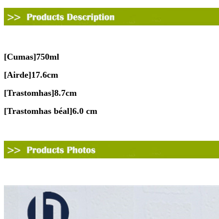
[
Cumas
]
750ml
[
Airde
]
17.6cm
[
Trastomhas
]
8.7cm
[
Trastomhas béal
]
6.0 cm