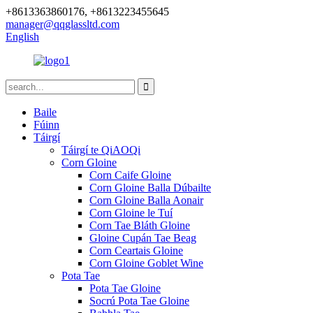
+8613363860176, +8613223455645
manager@qqglassltd.com
English
Baile
Fúinn
Táirgí
Táirgí te QiAOQi
Corn Gloine
Corn Caife Gloine
Corn Gloine Balla Dúbailte
Corn Gloine Balla Aonair
Corn Gloine le Tuí
Corn Tae Bláth Gloine
Gloine Cupán Tae Beag
Corn Ceartais Gloine
Corn Gloine Goblet Wine
Pota Tae
Pota Tae Gloine
Socrú Pota Tae Gloine