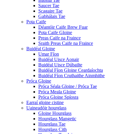
Babhla Tae
Saucer Tae
Scagaire Tae
Gabhálais Tae
Pota Caife
Déantóir Caife Brew Fuar
Pota Caife Gloine
Preas Caife na Fraince
Sraith Preas Caife na Fraince
Buidéal Gloine
Umar Fíon
Buidéal Uisce Aonair
Buidéal Uisce Dúbailte
Buidéal Fíon Gloine Ceardaíochta
Buidéal Fíon Cruthaithe Ainmhithe
Próca Gloine
Próca Séala Gloine / Próca Tae
Próca Meala Gloine
Próca Gloine Spíosra
Earraí gloine cistine
Uaineadóir hourglass
Gloine Hourglass
Hourglass Mangetic
Hourglass Tae
Hourglass Cith