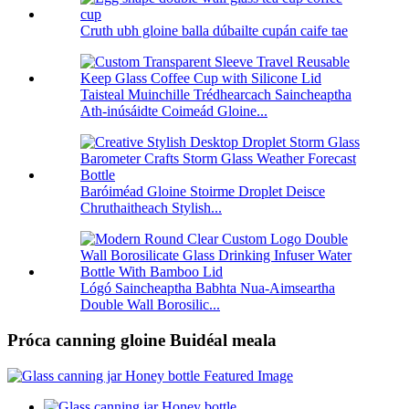
Cruth ubh gloine balla dúbailte cupán caife tae
Taisteal Muinchille Trédhearcach Saincheaptha
Ath-inúsáidte Coimeád Gloine...
Baróiméad Gloine Stoirme Droplet Deisce
Chruthaitheach Stylish...
Lógó Saincheaptha Babhta Nua-Aimseartha
Double Wall Borosilic...
Próca canning gloine Buidéal meala