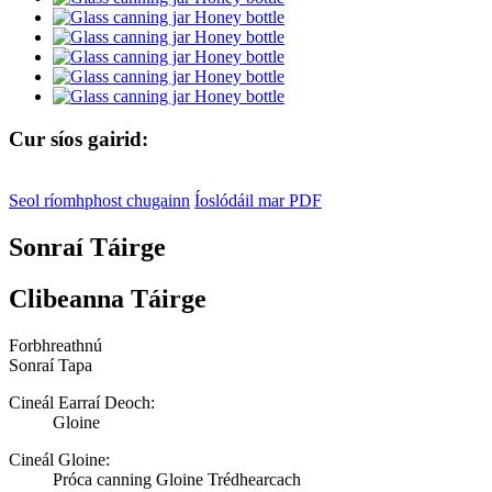
Cur síos gairid:
Seol ríomhphost chugainn
Íoslódáil mar PDF
Sonraí Táirge
Clibeanna Táirge
Forbhreathnú
Sonraí Tapa
Cineál Earraí Deoch:
Gloine
Cineál Gloine:
Próca canning Gloine Trédhearcach