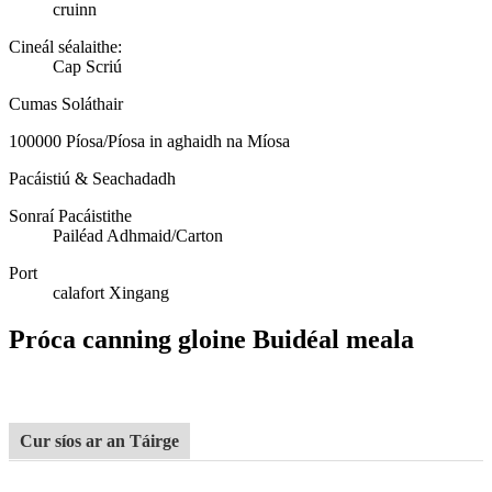
cruinn
Cineál séalaithe:
Cap Scriú
Cumas Soláthair
100000 Píosa/Píosa in aghaidh na Míosa
Pacáistiú & Seachadadh
Sonraí Pacáistithe
Pailéad Adhmaid/Carton
Port
calafort Xingang
Próca canning gloine Buidéal meala
Cur síos ar an Táirge