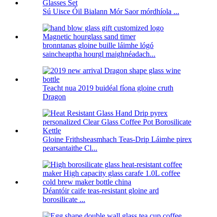
Sú Uisce Óil Bialann Mór Saor mórdhíola ...
bronntanas gloine buille láimhe lógó
saincheaptha hourgl maighnéadach...
Teacht nua 2019 buidéal fíona gloine cruth
Dragon
Gloine Frithsheasmhach Teas-Drip Láimhe pirex
pearsantaithe Cl...
Déantóir caife teas-resistant gloine ard
borosilicate ...