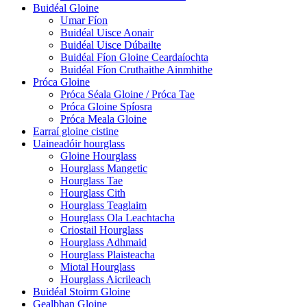
Buidéal Gloine
Umar Fíon
Buidéal Uisce Aonair
Buidéal Uisce Dúbailte
Buidéal Fíon Gloine Ceardaíochta
Buidéal Fíon Cruthaithe Ainmhithe
Próca Gloine
Próca Séala Gloine / Próca Tae
Próca Gloine Spíosra
Próca Meala Gloine
Earraí gloine cistine
Uaineadóir hourglass
Gloine Hourglass
Hourglass Mangetic
Hourglass Tae
Hourglass Cith
Hourglass Teaglaim
Hourglass Ola Leachtacha
Criostail Hourglass
Hourglass Adhmaid
Hourglass Plaisteacha
Miotal Hourglass
Hourglass Aicrileach
Buidéal Stoirm Gloine
Gealbhan Gloine