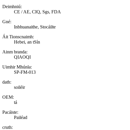
Deimhniú:
CE / AE, CIQ, Sgs, FDA
Gné:
Inbhuanaithe, Stocáilte
Áit Tionscnaimh:
Hebei, an tSín
Ainm branda:
QIAOQI
Uimhir Mhúnla:
SP-FM-013
dath:
soiléir
OEM:
tá
Pacáiste:
Pailéad
cruth: