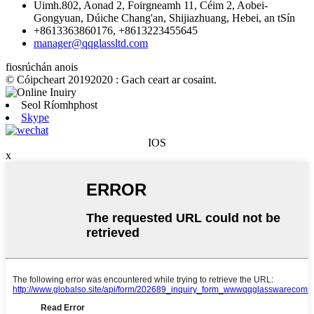
Uimh.802, Aonad 2, Foirgneamh 11, Céim 2, Aobei-
Gongyuan, Dúiche Chang'an, Shijiazhuang, Hebei, an tSín
+8613363860176, +8613223455645
manager@qqglassltd.com
fiosrúchán anois
© Cóipcheart 20192020 : Gach ceart ar cosaint.
Seol Ríomhphost
Skype
IOS
x