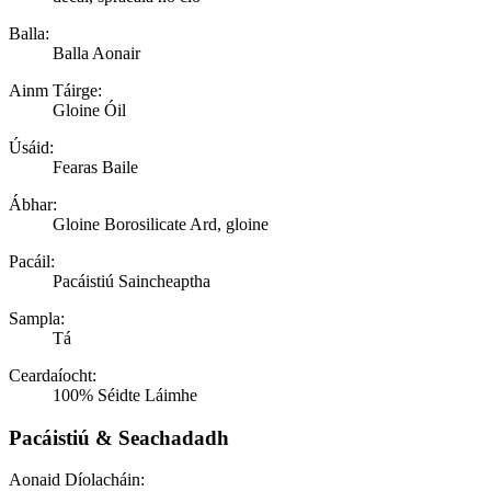
Balla:
Balla Aonair
Ainm Táirge:
Gloine Óil
Úsáid:
Fearas Baile
Ábhar:
Gloine Borosilicate Ard, gloine
Pacáil:
Pacáistiú Saincheaptha
Sampla:
Tá
Ceardaíocht:
100% Séidte Láimhe
Pacáistiú & Seachadadh
Aonaid Díolacháin: