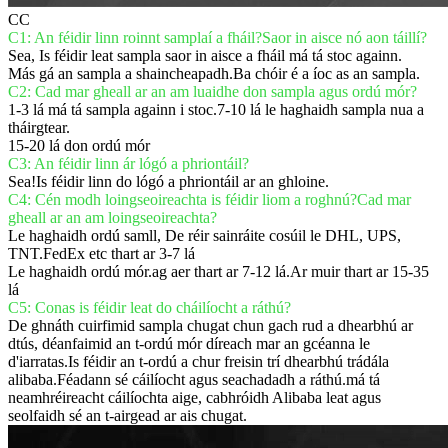
CC
C1: An féidir linn roinnt samplaí a fháil?Saor in aisce nó aon táillí?
Sea, Is féidir leat sampla saor in aisce a fháil má tá stoc againn.
Más gá an sampla a shaincheapadh.Ba chóir é a íoc as an sampla.
C2: Cad mar gheall ar an am luaidhe don sampla agus ordú mór?
1-3 lá má tá sampla againn i stoc.7-10 lá le haghaidh sampla nua a
tháirgtear.
15-20 lá don ordú mór
C3: An féidir linn ár lógó a phriontáil?
Sea!Is féidir linn do lógó a phriontáil ar an ghloine.
C4: Cén modh loingseoireachta is féidir liom a roghnú?Cad mar
gheall ar an am loingseoireachta?
Le haghaidh ordú samll, De réir sainráite cosúil le DHL, UPS,
TNT.FedEx etc thart ar 3-7 lá
Le haghaidh ordú mór.ag aer thart ar 7-12 lá.Ar muir thart ar 15-35
lá
C5: Conas is féidir leat do cháilíocht a ráthú?
De ghnáth cuirfimid sampla chugat chun gach rud a dhearbhú ar
dtús, déanfaimid an t-ordú mór díreach mar an gcéanna le
d'iarratas.Is féidir an t-ordú a chur freisin trí dhearbhú trádála
alibaba.Féadann sé cáilíocht agus seachadadh a ráthú.má tá
neamhréireacht cáilíochta aige, cabhróidh Alibaba leat agus
seolfaidh sé an t-airgead ar ais chugat.