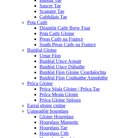
Babhla Tae
Saucer Tae
Scagaire Tae
Gabhálais Tae
Pota Caife
Déantóir Caife Brew Fuar
Pota Caife Gloine
Preas Caife na Fraince
Sraith Preas Caife na Fraince
Buidéal Gloine
Umar Fíon
Buidéal Uisce Aonair
Buidéal Uisce Dúbailte
Buidéal Fíon Gloine Ceardaíochta
Buidéal Fíon Cruthaithe Ainmhithe
Próca Gloine
Próca Séala Gloine / Próca Tae
Próca Meala Gloine
Próca Gloine Spíosra
Earraí gloine cistine
Uaineadóir hourglass
Gloine Hourglass
Hourglass Mangetic
Hourglass Tae
Hourglass Cith