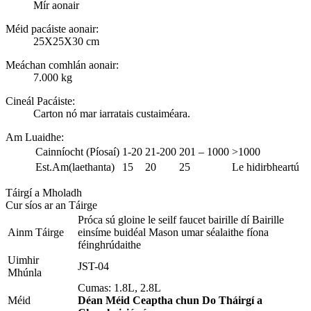
Mír aonair
Méid pacáiste aonair:
25X25X30 cm
Meáchan comhlán aonair:
7.000 kg
Cineál Pacáiste:
Carton nó mar iarratais custaiméara.
Am Luaidhe
:
Cainníocht (Píosaí)
1-20
21-200
201 – 1000
>1000
Est.Am(laethanta)
15
20
25
Le hidirbheartú
Táirgí a Mholadh
Cur síos ar an Táirge
Próca sú gloine le seilf faucet bairille dí Bairille
Ainm Táirge
einsíme buidéal Mason umar séalaithe fíona
féinghrúdaithe
Uimhir
JST-04
Mhúnla
Cumas: 1.8L, 2.8L
Méid
Déan Méid Ceaptha chun Do Tháirgí a