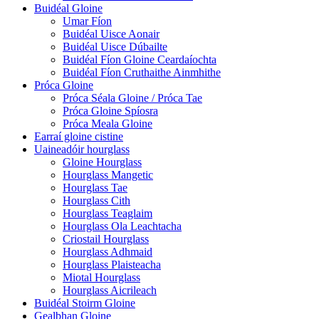
Buidéal Gloine
Umar Fíon
Buidéal Uisce Aonair
Buidéal Uisce Dúbailte
Buidéal Fíon Gloine Ceardaíochta
Buidéal Fíon Cruthaithe Ainmhithe
Próca Gloine
Próca Séala Gloine / Próca Tae
Próca Gloine Spíosra
Próca Meala Gloine
Earraí gloine cistine
Uaineadóir hourglass
Gloine Hourglass
Hourglass Mangetic
Hourglass Tae
Hourglass Cith
Hourglass Teaglaim
Hourglass Ola Leachtacha
Criostail Hourglass
Hourglass Adhmaid
Hourglass Plaisteacha
Miotal Hourglass
Hourglass Aicrileach
Buidéal Stoirm Gloine
Gealbhan Gloine