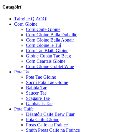
Catagóirí
Táirgí te QiAOQi
Corn Gloine
Corn Caife Gloine
Corn Gloine Balla Dúbailte
Corn Gloine Balla Aonair
Corn Gloine le Tuí
Corn Tae Bláth Gloine
Gloine Cupán Tae Beag
Corn Ceartais Gloine
Corn Gloine Goblet Wine
Pota Tae
Pota Tae Gloine
Socrú Pota Tae Gloine
Babhla Tae
Saucer Tae
Scagaire Tae
Gabhálais Tae
Pota Caife
Déantóir Caife Brew Fuar
Pota Caife Gloine
Preas Caife na Fraince
Sraith Preas Caife na Fraince