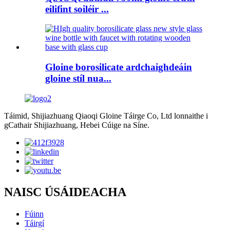
eilifint soiléir ...
Gloine borosilicate ardchaighdeáin
gloine stíl nua...
Táimid, Shijiazhuang Qiaoqi Gloine Táirge Co, Ltd lonnaithe i
gCathair Shijiazhuang, Hebei Cúige na Síne.
NAISC ÚSÁIDEACHA
Fúinn
Táirgí