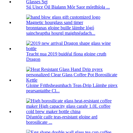
Sú Uisce Óil Bialann Mór Saor mórdhíola ...
bronntanas gloine buille láimhe lógó
saincheaptha hourgl maighnéadach...
Teacht nua 2019 buidéal fíona gloine cruth
Dragon
Gloine Frithsheasmhach Teas-Drip Láimhe pirex
pearsantaithe Cl...
Déantóir caife teas-resistant gloine ard
borosilicate ...