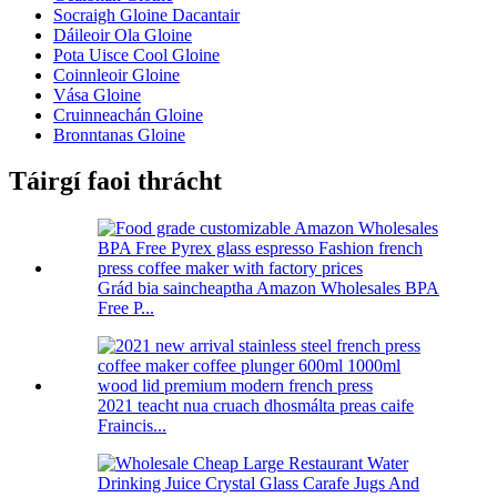
Socraigh Gloine Dacantair
Dáileoir Ola Gloine
Pota Uisce Cool Gloine
Coinnleoir Gloine
Vása Gloine
Cruinneachán Gloine
Bronntanas Gloine
Táirgí faoi thrácht
Grád bia saincheaptha Amazon Wholesales BPA
Free P...
2021 teacht nua cruach dhosmálta preas caife
Fraincis...