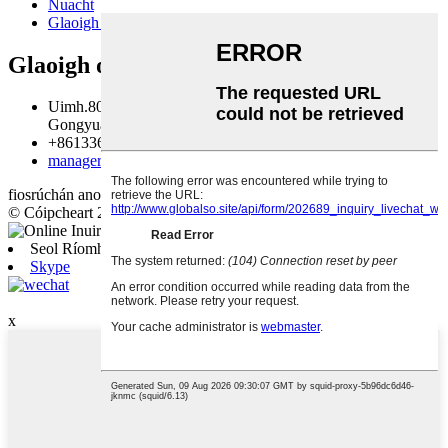
Nuacht
Glaoigh orainn
Glaoigh orainn
Uimh.802, Aonad 2, Foirgneamh 11, Céim 2, Aobei-
Gongyuan, Dúiche Chang'an, Shijiazhuang, Hebei, an tSín
+8613363860176, +8613223455645
manager@qqglassltd.com
fiosrúchán anois
© Cóipcheart 20192020 : Gach ceart ar cosaint.
Seol Ríomhphost
Skype
IOS
x