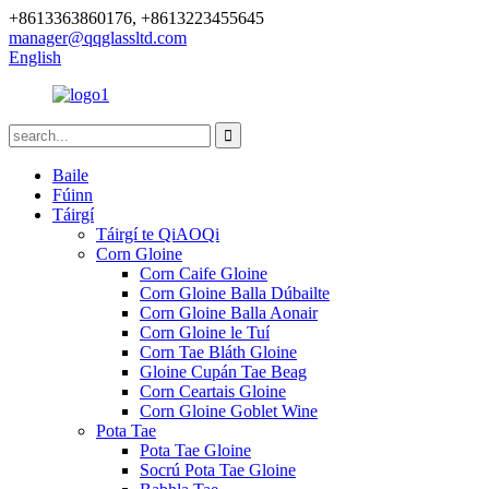
+8613363860176, +8613223455645
manager@qqglassltd.com
English
Baile
Fúinn
Táirgí
Táirgí te QiAOQi
Corn Gloine
Corn Caife Gloine
Corn Gloine Balla Dúbailte
Corn Gloine Balla Aonair
Corn Gloine le Tuí
Corn Tae Bláth Gloine
Gloine Cupán Tae Beag
Corn Ceartais Gloine
Corn Gloine Goblet Wine
Pota Tae
Pota Tae Gloine
Socrú Pota Tae Gloine