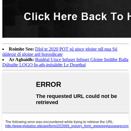
Roimhe Seo:
Díol te 2020 POT sú uisce gloine stíl nua Sú
dáileoir dí gloine ard borosilicate
Ar Aghaidh:
Buidéal Uisce Infuser Infuser Gloine Inslithe Balla
Dúbailte LOGO In-ath-inúsáidte Le Dearthaí