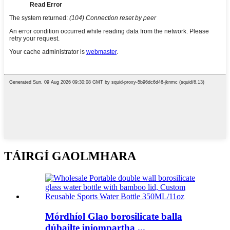
TÁIRGÍ GAOLMHARA
Mórdhíol Glao borosilicate balla
dúbailte iniompartha ...