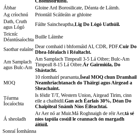
Chomhoiriúnú.
Ábhar
Gloine Ard Borosilicate, Déanta de Láimh.
Ag críochnú
Priontáil Scáileáin ar ghloine
Dath, Cruth
Fáilte Saincheaptha,
Lig Do Lógó Uathúil.
agus Lógó
Teicníc
Buille Láimhe
Déantúsaíochta
Dear comhaid i bhformáid AI, CDR, PDF.
Cuir Do
Saothar ealaíne
Dhea-Idéalach i Réaltacht.
Am Samplach Timpeall 3-5 Lá Oibre; Bulc-Am
Am Samplach
Timpeall 8-15 Lá Oibre.
Ár Gairmiúla, Do
agus Bulc-Am
Shástacht.
10 ríomhairí pearsanta,
Íseal MOQ chun Dramhaíl
MOQ
Neamhriachtanach do Tháirgí agus Airgead a
Sheachaint.
Is féidir T/T, Western Union, Airgead Tirim, cinn
Téarma
eile a chaibidil.
Gan ach Éarlais 30%, Déan Do
Íocaíochta
Chaipiteal Snámh Níos Éifeachtaí.
Ar Aer nó ar Muir.Má Roghnaigh de réir Aer,
tá sé
Á sheoladh
níos tapúla cosúil le ceannach ón margadh
áitiúil.
Sonraí Íomhánna