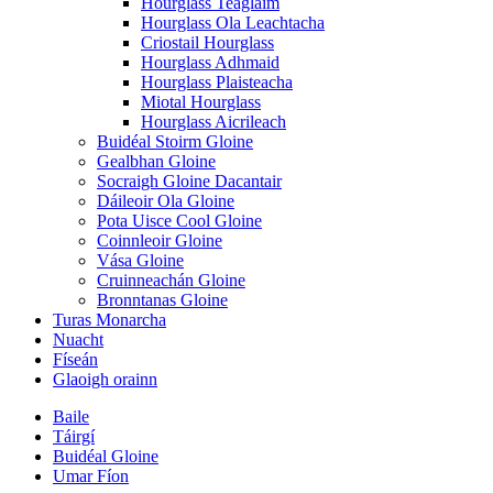
Hourglass Teaglaim
Hourglass Ola Leachtacha
Criostail Hourglass
Hourglass Adhmaid
Hourglass Plaisteacha
Miotal Hourglass
Hourglass Aicrileach
Buidéal Stoirm Gloine
Gealbhan Gloine
Socraigh Gloine Dacantair
Dáileoir Ola Gloine
Pota Uisce Cool Gloine
Coinnleoir Gloine
Vása Gloine
Cruinneachán Gloine
Bronntanas Gloine
Turas Monarcha
Nuacht
Físeán
Glaoigh orainn
Baile
Táirgí
Buidéal Gloine
Umar Fíon