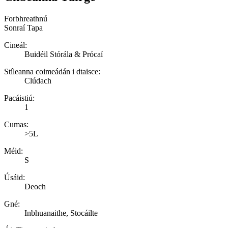
Forbhreathnú
Sonraí Tapa
Cineál:
Buidéil Stórála & Prócaí
Stíleanna coimeádán i dtaisce:
Clúdach
Pacáistiú:
1
Cumas:
>5L
Méid:
S
Úsáid:
Deoch
Gné:
Inbhuanaithe, Stocáilte