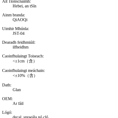
Áit Tionscnaimh:
Hebei, an tSín
Ainm branda:
QiAOQi
Uimhir Mhúnla:
JST-04
Dearadh feidhmiúil:
ilfheidhm
Caoinfhulaingt Toiseach:
<±1cm（含）
Caoinfhulaingt meáchain:
<±10%（含）
Dath:
Glan
OEM:
Ar fáil
Lógó:
decal, spraeála nó cló