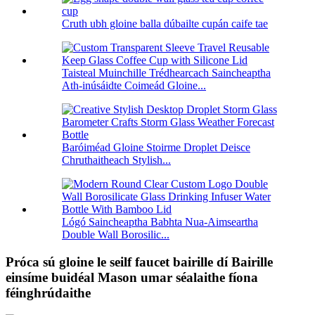
Cruth ubh gloine balla dúbailte cupán caife tae
Taisteal Muinchille Trédhearcach Saincheaptha
Ath-inúsáidte Coimeád Gloine...
Baróiméad Gloine Stoirme Droplet Deisce
Chruthaitheach Stylish...
Lógó Saincheaptha Babhta Nua-Aimseartha
Double Wall Borosilic...
Próca sú gloine le seilf faucet bairille dí Bairille
einsíme buidéal Mason umar séalaithe fíona
féinghrúdaithe