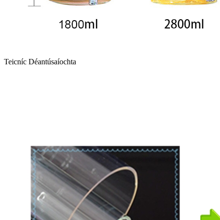
Teicníc Déantúsaíochta