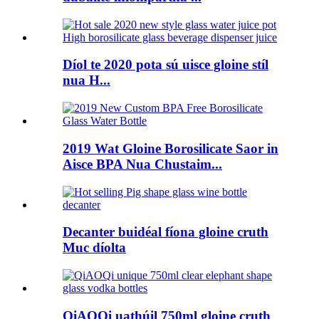
Díol te 2020 pota sú uisce gloine stíl
nua H...
2019 Wat Gloine Borosilicate Saor in
Aisce BPA Nua Chustaim...
Decanter buidéal fíona gloine cruth
Muc díolta
QiAOQi uathúil 750ml gloine cruth