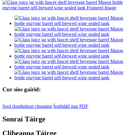
Cur síos gairid:
Seol ríomhphost chugainn
Íoslódáil mar PDF
Sonraí Táirge
Clibeanna Táirge