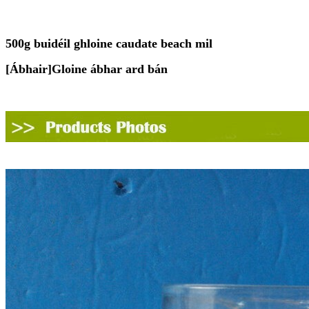
500g
buidéil ghloine caudate beach mil
[
Ábhair
]
Gloine ábhar ard bán