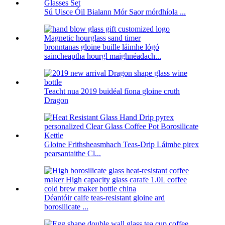
Sú Uisce Óil Bialann Mór Saor mórdhíola ...
bronntanas gloine buille láimhe lógó
saincheaptha hourgl maighnéadach...
Teacht nua 2019 buidéal fíona gloine cruth
Dragon
Gloine Frithsheasmhach Teas-Drip Láimhe pirex
pearsantaithe Cl...
Déantóir caife teas-resistant gloine ard
borosilicate ...