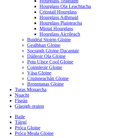
Hourglass Teaglaim
Hourglass Ola Leachtacha
Criostail Hourglass
Hourglass Adhmaid
Hourglass Plaisteacha
Miotal Hourglass
Hourglass Aicrileach
Buidéal Stoirm Gloine
Gealbhan Gloine
Socraigh Gloine Dacantair
Dáileoir Ola Gloine
Pota Uisce Cool Gloine
Coinnleoir Gloine
Vása Gloine
Cruinneachán Gloine
Bronntanas Gloine
Turas Monarcha
Nuacht
Físeán
Glaoigh orainn
Baile
Táirgí
Próca Gloine
Próca Meala Gloine