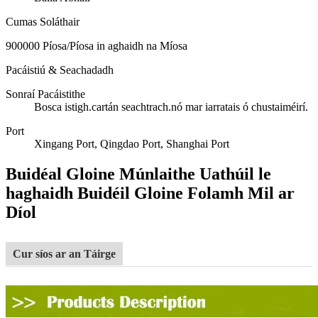
Cumas Soláthair
900000 Píosa/Píosa in aghaidh na Míosa
Pacáistiú & Seachadadh
Sonraí Pacáistithe
Bosca istigh.cartán seachtrach.nó mar iarratais ó chustaiméirí.
Port
Xingang Port, Qingdao Port, Shanghai Port
Buidéal Gloine Múnlaithe Uathúil le
haghaidh Buidéil Gloine Folamh Mil ar
Díol
Cur síos ar an Táirge