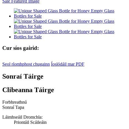
Cur síos gairid:
Seol ríomhphost chugainn
Íoslódáil mar PDF
Sonraí Táirge
Clibeanna Táirge
Forbhreathnú
Sonraí Tapa
Láimhseáil Dromchla:
Priontáil Scáileáin