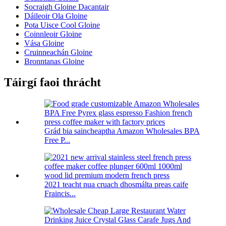
Socraigh Gloine Dacantair
Dáileoir Ola Gloine
Pota Uisce Cool Gloine
Coinnleoir Gloine
Vása Gloine
Cruinneachán Gloine
Bronntanas Gloine
Táirgí faoi thrácht
Grád bia saincheaptha Amazon Wholesales BPA
Free P...
2021 teacht nua cruach dhosmálta preas caife
Fraincis...