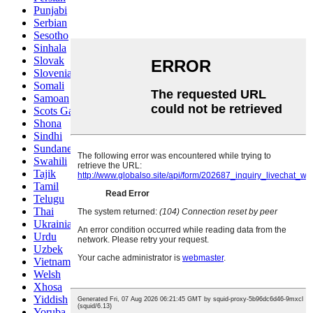
Punjabi
Serbian
Sesotho
Sinhala
Slovak
Slovenian
Somali
Samoan
Scots Gaelic
Shona
Sindhi
Sundanese
Swahili
Tajik
Tamil
Telugu
Thai
Ukrainian
Urdu
Uzbek
Vietnamese
Welsh
Xhosa
Yiddish
Yoruba