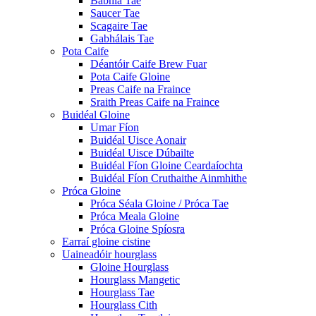
Babhla Tae
Saucer Tae
Scagaire Tae
Gabhálais Tae
Pota Caife
Déantóir Caife Brew Fuar
Pota Caife Gloine
Preas Caife na Fraince
Sraith Preas Caife na Fraince
Buidéal Gloine
Umar Fíon
Buidéal Uisce Aonair
Buidéal Uisce Dúbailte
Buidéal Fíon Gloine Ceardaíochta
Buidéal Fíon Cruthaithe Ainmhithe
Próca Gloine
Próca Séala Gloine / Próca Tae
Próca Meala Gloine
Próca Gloine Spíosra
Earraí gloine cistine
Uaineadóir hourglass
Gloine Hourglass
Hourglass Mangetic
Hourglass Tae
Hourglass Cith