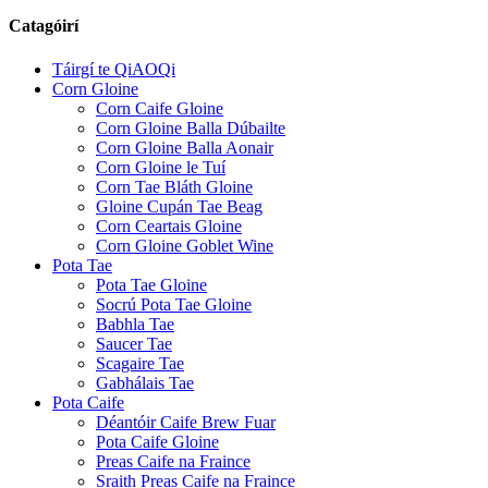
Catagóirí
Táirgí te QiAOQi
Corn Gloine
Corn Caife Gloine
Corn Gloine Balla Dúbailte
Corn Gloine Balla Aonair
Corn Gloine le Tuí
Corn Tae Bláth Gloine
Gloine Cupán Tae Beag
Corn Ceartais Gloine
Corn Gloine Goblet Wine
Pota Tae
Pota Tae Gloine
Socrú Pota Tae Gloine
Babhla Tae
Saucer Tae
Scagaire Tae
Gabhálais Tae
Pota Caife
Déantóir Caife Brew Fuar
Pota Caife Gloine
Preas Caife na Fraince
Sraith Preas Caife na Fraince