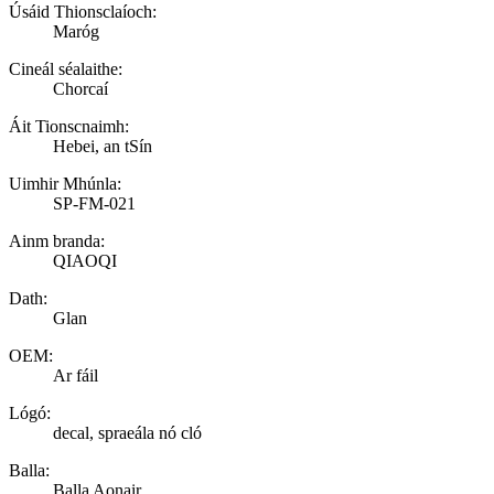
Úsáid Thionsclaíoch:
Maróg
Cineál séalaithe:
Chorcaí
Áit Tionscnaimh:
Hebei, an tSín
Uimhir Mhúnla:
SP-FM-021
Ainm branda:
QIAOQI
Dath:
Glan
OEM:
Ar fáil
Lógó:
decal, spraeála nó cló
Balla:
Balla Aonair