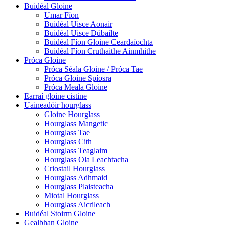
Buidéal Gloine
Umar Fíon
Buidéal Uisce Aonair
Buidéal Uisce Dúbailte
Buidéal Fíon Gloine Ceardaíochta
Buidéal Fíon Cruthaithe Ainmhithe
Próca Gloine
Próca Séala Gloine / Próca Tae
Próca Gloine Spíosra
Próca Meala Gloine
Earraí gloine cistine
Uaineadóir hourglass
Gloine Hourglass
Hourglass Mangetic
Hourglass Tae
Hourglass Cith
Hourglass Teaglaim
Hourglass Ola Leachtacha
Criostail Hourglass
Hourglass Adhmaid
Hourglass Plaisteacha
Miotal Hourglass
Hourglass Aicrileach
Buidéal Stoirm Gloine
Gealbhan Gloine