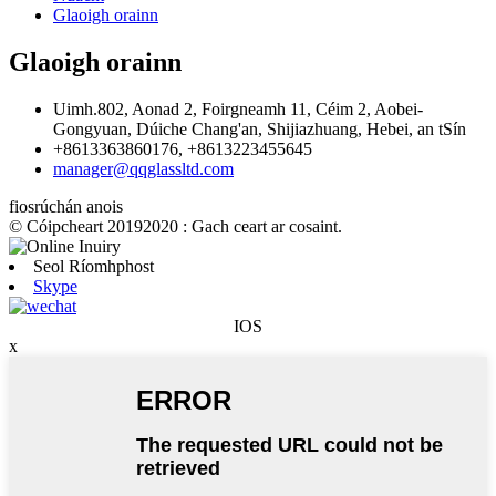
Glaoigh orainn
Glaoigh orainn
Uimh.802, Aonad 2, Foirgneamh 11, Céim 2, Aobei-
Gongyuan, Dúiche Chang'an, Shijiazhuang, Hebei, an tSín
+8613363860176, +8613223455645
manager@qqglassltd.com
fiosrúchán anois
© Cóipcheart 20192020 : Gach ceart ar cosaint.
Seol Ríomhphost
Skype
IOS
x