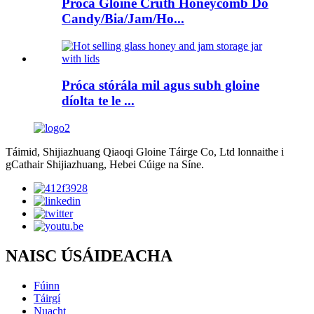
Próca Gloine Cruth Honeycomb Do
Candy/Bia/Jam/Ho...
Próca stórála mil agus subh gloine
díolta te le ...
Táimid, Shijiazhuang Qiaoqi Gloine Táirge Co, Ltd lonnaithe i
gCathair Shijiazhuang, Hebei Cúige na Síne.
NAISC ÚSÁIDEACHA
Fúinn
Táirgí
Nuacht