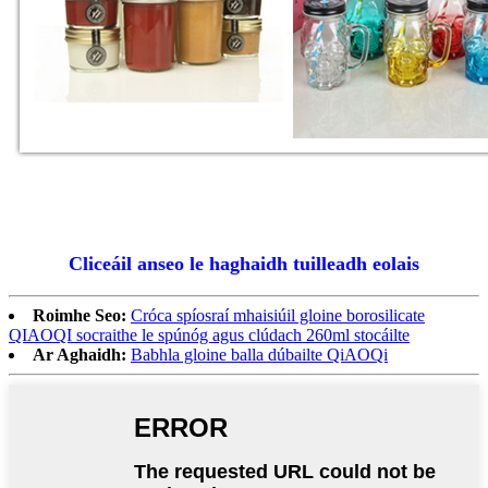
Cliceáil anseo le haghaidh tuilleadh eolais
Roimhe Seo:
Cróca spíosraí mhaisiúil gloine borosilicate
QIAOQI socraithe le spúnóg agus clúdach 260ml stocáilte
Ar Aghaidh:
Babhla gloine balla dúbailte QiAOQi