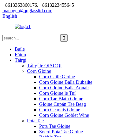
+8613363860176, +8613223455645
manager@qqglassltd.com
English
Baile
Fúinn
Táirgí
Táirgí te QiAOQi
Corn Gloine
Corn Caife Gloine
Corn Gloine Balla Dúbailte
Corn Gloine Balla Aonair
Corn Gloine le Tuí
Corn Tae Bláth Gloine
Gloine Cupán Tae Beag
Corn Ceartais Gloine
Corn Gloine Goblet Wine
Pota Tae
Pota Tae Gloine
Socrú Pota Tae Gloine