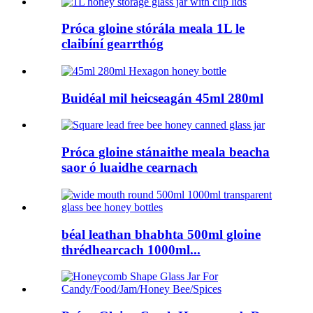
Próca gloine stórála meala 1L le
claibíní gearrthóg
Buidéal mil heicseagán 45ml 280ml
Próca gloine stánaithe meala beacha
saor ó luaidhe cearnach
béal leathan bhabhta 500ml gloine
thrédhearcach 1000ml...