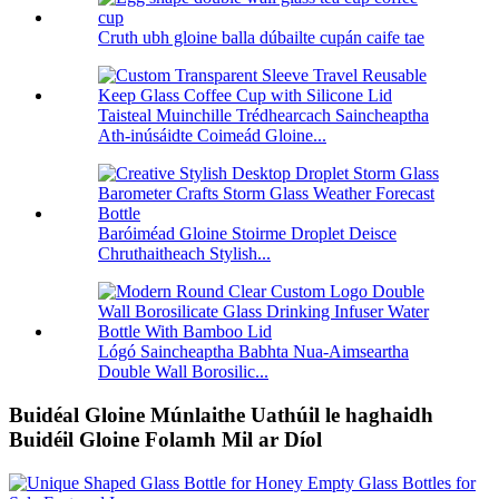
Cruth ubh gloine balla dúbailte cupán caife tae
Taisteal Muinchille Trédhearcach Saincheaptha
Ath-inúsáidte Coimeád Gloine...
Baróiméad Gloine Stoirme Droplet Deisce
Chruthaitheach Stylish...
Lógó Saincheaptha Babhta Nua-Aimseartha
Double Wall Borosilic...
Buidéal Gloine Múnlaithe Uathúil le haghaidh
Buidéil Gloine Folamh Mil ar Díol